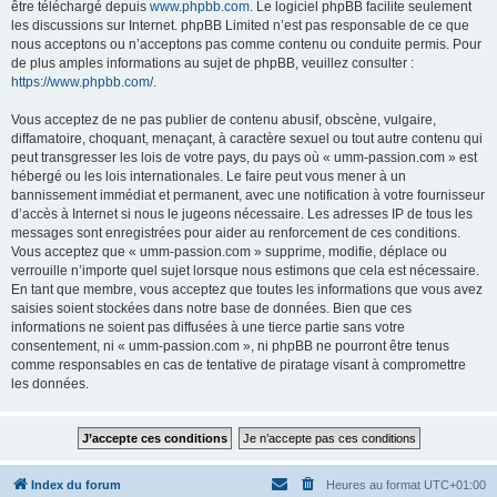
être téléchargé depuis
www.phpbb.com
. Le logiciel phpBB facilite seulement
les discussions sur Internet. phpBB Limited n’est pas responsable de ce que
nous acceptons ou n’acceptons pas comme contenu ou conduite permis. Pour
de plus amples informations au sujet de phpBB, veuillez consulter :
https://www.phpbb.com/
.
Vous acceptez de ne pas publier de contenu abusif, obscène, vulgaire,
diffamatoire, choquant, menaçant, à caractère sexuel ou tout autre contenu qui
peut transgresser les lois de votre pays, du pays où « umm-passion.com » est
hébergé ou les lois internationales. Le faire peut vous mener à un
bannissement immédiat et permanent, avec une notification à votre fournisseur
d’accès à Internet si nous le jugeons nécessaire. Les adresses IP de tous les
messages sont enregistrées pour aider au renforcement de ces conditions.
Vous acceptez que « umm-passion.com » supprime, modifie, déplace ou
verrouille n’importe quel sujet lorsque nous estimons que cela est nécessaire.
En tant que membre, vous acceptez que toutes les informations que vous avez
saisies soient stockées dans notre base de données. Bien que ces
informations ne soient pas diffusées à une tierce partie sans votre
consentement, ni « umm-passion.com », ni phpBB ne pourront être tenus
comme responsables en cas de tentative de piratage visant à compromettre
les données.
Index du forum
Heures au format
UTC+01:00