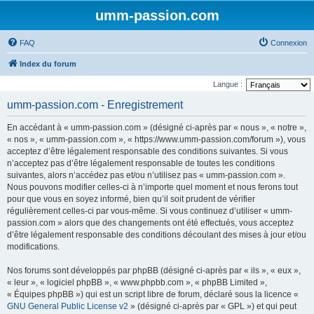
umm-passion.com
FAQ
Connexion
Index du forum
Langue :
umm-passion.com - Enregistrement
En accédant à « umm-passion.com » (désigné ci-après par « nous », « notre »,
« nos », « umm-passion.com », « https://www.umm-passion.com/forum »), vous
acceptez d’être légalement responsable des conditions suivantes. Si vous
n’acceptez pas d’être légalement responsable de toutes les conditions
suivantes, alors n’accédez pas et/ou n’utilisez pas « umm-passion.com ».
Nous pouvons modifier celles-ci à n’importe quel moment et nous ferons tout
pour que vous en soyez informé, bien qu’il soit prudent de vérifier
régulièrement celles-ci par vous-même. Si vous continuez d’utiliser « umm-
passion.com » alors que des changements ont été effectués, vous acceptez
d’être légalement responsable des conditions découlant des mises à jour et/ou
modifications.
Nos forums sont développés par phpBB (désigné ci-après par « ils », « eux »,
« leur », « logiciel phpBB », « www.phpbb.com », « phpBB Limited »,
« Équipes phpBB ») qui est un script libre de forum, déclaré sous la licence «
GNU General Public License v2
» (désigné ci-après par « GPL ») et qui peut