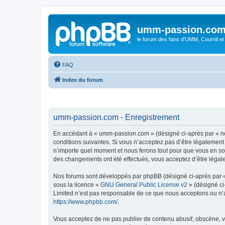
umm-passion.co
le forum des fans d'UMM, Cournil et
FAQ
Index du forum
umm-passion.com - Enregistrement
En accédant à « umm-passion.com » (désigné ci-après par « no
conditions suivantes. Si vous n’acceptez pas d’être légalement
n’importe quel moment et nous ferons tout pour que vous en soy
des changements ont été effectués, vous acceptez d’être légal
Nos forums sont développés par phpBB (désigné ci-après par « i
sous la licence «
GNU General Public License v2
» (désigné ci
Limited n’est pas responsable de ce que nous acceptons ou n’
https://www.phpbb.com/
.
Vous acceptez de ne pas publier de contenu abusif, obscène, vu