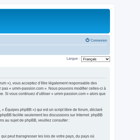
Connexion
Langue :
rum »), vous acceptez d’être légalement responsable des
sez pas « umm-passion.com ». Nous pouvons modifier celles-ci à
ême. Si vous continuez d’utiliser « umm-passion.com » alors que
 « Équipes phpBB ») qui est un script libre de forum, déclaré
l phpBB facilite seulement les discussions sur Internet. phpBB
 au sujet de phpBB, veuillez consulter :
qui peut transgresser les lois de votre pays, du pays où