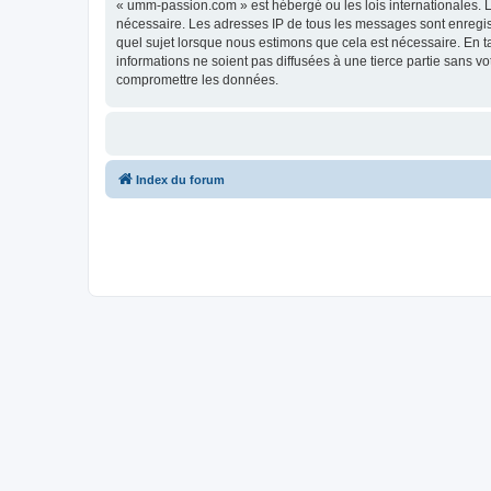
« umm-passion.com » est hébergé ou les lois internationales. L
nécessaire. Les adresses IP de tous les messages sont enregi
quel sujet lorsque nous estimons que cela est nécessaire. En 
informations ne soient pas diffusées à une tierce partie sans
compromettre les données.
Index du forum