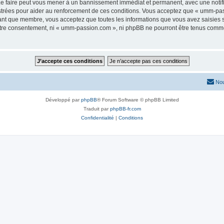
e faire peut vous mener à un bannissement immédiat et permanent, avec une notifica
strées pour aider au renforcement de ces conditions. Vous acceptez que « umm-pas
tant que membre, vous acceptez que toutes les informations que vous avez saisies
 votre consentement, ni « umm-passion.com », ni phpBB ne pourront être tenus comme
Nou
Développé par
phpBB
® Forum Software © phpBB Limited
Traduit par
phpBB-fr.com
Confidentialité
|
Conditions