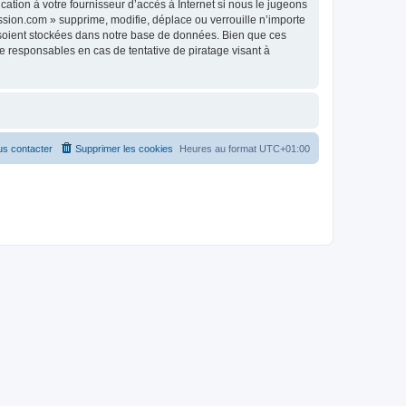
tion à votre fournisseur d’accès à Internet si nous le jugeons
sion.com » supprime, modifie, déplace ou verrouille n’importe
 soient stockées dans notre base de données. Bien que ces
 responsables en cas de tentative de piratage visant à
s contacter
Supprimer les cookies
Heures au format
UTC+01:00