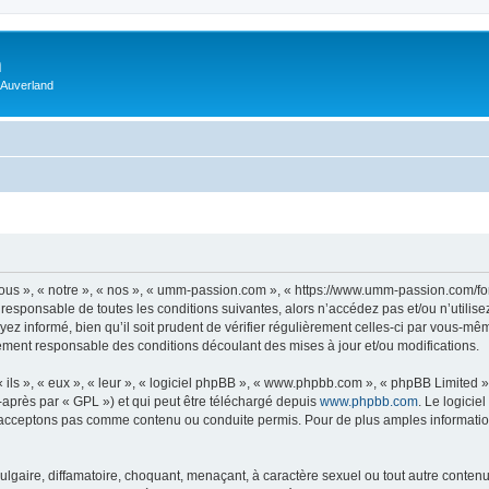
m
 Auverland
us », « notre », « nos », « umm-passion.com », « https://www.umm-passion.com/fo
 responsable de toutes les conditions suivantes, alors n’accédez pas et/ou n’utili
ez informé, bien qu’il soit prudent de vérifier régulièrement celles-ci par vous-m
ement responsable des conditions découlant des mises à jour et/ou modifications.
ls », « eux », « leur », « logiciel phpBB », « www.phpbb.com », « phpBB Limited »,
-après par « GPL ») et qui peut être téléchargé depuis
www.phpbb.com
. Le logicie
acceptons pas comme contenu ou conduite permis. Pour de plus amples informations
lgaire, diffamatoire, choquant, menaçant, à caractère sexuel ou tout autre contenu 