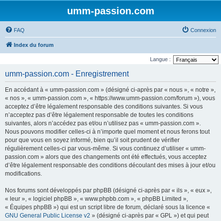
umm-passion.com
FAQ
Connexion
Index du forum
Langue :
umm-passion.com - Enregistrement
En accédant à « umm-passion.com » (désigné ci-après par « nous », « notre »,
« nos », « umm-passion.com », « https://www.umm-passion.com/forum »), vous
acceptez d’être légalement responsable des conditions suivantes. Si vous
n’acceptez pas d’être légalement responsable de toutes les conditions
suivantes, alors n’accédez pas et/ou n’utilisez pas « umm-passion.com ».
Nous pouvons modifier celles-ci à n’importe quel moment et nous ferons tout
pour que vous en soyez informé, bien qu’il soit prudent de vérifier
régulièrement celles-ci par vous-même. Si vous continuez d’utiliser « umm-
passion.com » alors que des changements ont été effectués, vous acceptez
d’être légalement responsable des conditions découlant des mises à jour et/ou
modifications.
Nos forums sont développés par phpBB (désigné ci-après par « ils », « eux »,
« leur », « logiciel phpBB », « www.phpbb.com », « phpBB Limited »,
« Équipes phpBB ») qui est un script libre de forum, déclaré sous la licence «
GNU General Public License v2
» (désigné ci-après par « GPL ») et qui peut