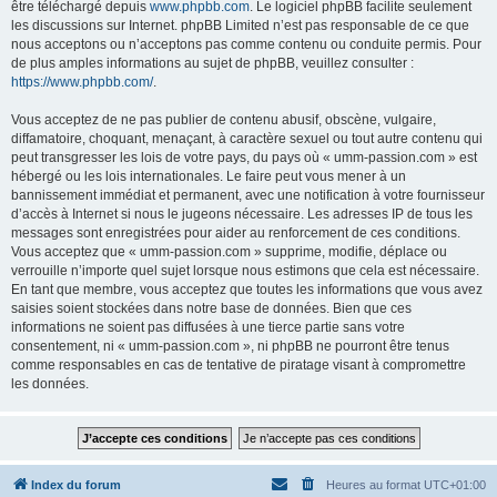
être téléchargé depuis
www.phpbb.com
. Le logiciel phpBB facilite seulement
les discussions sur Internet. phpBB Limited n’est pas responsable de ce que
nous acceptons ou n’acceptons pas comme contenu ou conduite permis. Pour
de plus amples informations au sujet de phpBB, veuillez consulter :
https://www.phpbb.com/
.
Vous acceptez de ne pas publier de contenu abusif, obscène, vulgaire,
diffamatoire, choquant, menaçant, à caractère sexuel ou tout autre contenu qui
peut transgresser les lois de votre pays, du pays où « umm-passion.com » est
hébergé ou les lois internationales. Le faire peut vous mener à un
bannissement immédiat et permanent, avec une notification à votre fournisseur
d’accès à Internet si nous le jugeons nécessaire. Les adresses IP de tous les
messages sont enregistrées pour aider au renforcement de ces conditions.
Vous acceptez que « umm-passion.com » supprime, modifie, déplace ou
verrouille n’importe quel sujet lorsque nous estimons que cela est nécessaire.
En tant que membre, vous acceptez que toutes les informations que vous avez
saisies soient stockées dans notre base de données. Bien que ces
informations ne soient pas diffusées à une tierce partie sans votre
consentement, ni « umm-passion.com », ni phpBB ne pourront être tenus
comme responsables en cas de tentative de piratage visant à compromettre
les données.
Index du forum
Heures au format
UTC+01:00