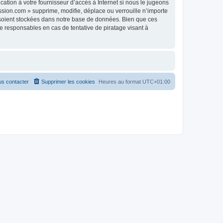
tion à votre fournisseur d’accès à Internet si nous le jugeons
sion.com » supprime, modifie, déplace ou verrouille n’importe
 soient stockées dans notre base de données. Bien que ces
 responsables en cas de tentative de piratage visant à
s contacter
Supprimer les cookies
Heures au format
UTC+01:00