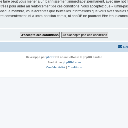
e faire peut vous mener à un bannissement immédiat et permanent, avec une notifica
strées pour aider au renforcement de ces conditions. Vous acceptez que « umm-pas
tant que membre, vous acceptez que toutes les informations que vous avez saisies
 votre consentement, ni « umm-passion.com », ni phpBB ne pourront être tenus comme
Nou
Développé par
phpBB
® Forum Software © phpBB Limited
Traduit par
phpBB-fr.com
Confidentialité
|
Conditions