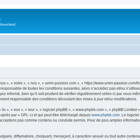
m
 Auverland
us », « notre », « nos », « umm-passion.com », « https://www.umm-passion.com/fo
 responsable de toutes les conditions suivantes, alors n’accédez pas et/ou n’utili
ez informé, bien qu’il soit prudent de vérifier régulièrement celles-ci par vous-m
ement responsable des conditions découlant des mises à jour et/ou modifications.
ls », « eux », « leur », « logiciel phpBB », « www.phpbb.com », « phpBB Limited »,
-après par « GPL ») et qui peut être téléchargé depuis
www.phpbb.com
. Le logicie
acceptons pas comme contenu ou conduite permis. Pour de plus amples informations
lgaire, diffamatoire, choquant, menaçant, à caractère sexuel ou tout autre contenu 