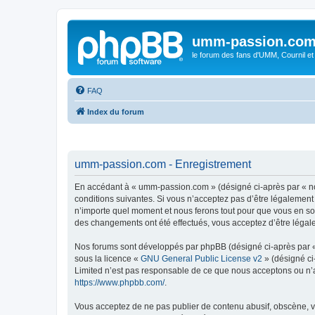
umm-passion.co
le forum des fans d'UMM, Cournil et
FAQ
Index du forum
umm-passion.com - Enregistrement
En accédant à « umm-passion.com » (désigné ci-après par « no
conditions suivantes. Si vous n’acceptez pas d’être légalement
n’importe quel moment et nous ferons tout pour que vous en soy
des changements ont été effectués, vous acceptez d’être légal
Nos forums sont développés par phpBB (désigné ci-après par « i
sous la licence «
GNU General Public License v2
» (désigné ci
Limited n’est pas responsable de ce que nous acceptons ou n’
https://www.phpbb.com/
.
Vous acceptez de ne pas publier de contenu abusif, obscène, vu