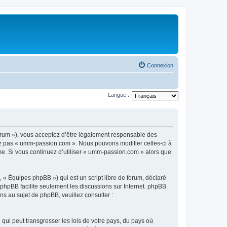
Connexion
Langue :
rum »), vous acceptez d’être légalement responsable des
sez pas « umm-passion.com ». Nous pouvons modifier celles-ci à
ême. Si vous continuez d’utiliser « umm-passion.com » alors que
 « Équipes phpBB ») qui est un script libre de forum, déclaré
l phpBB facilite seulement les discussions sur Internet. phpBB
 au sujet de phpBB, veuillez consulter :
qui peut transgresser les lois de votre pays, du pays où