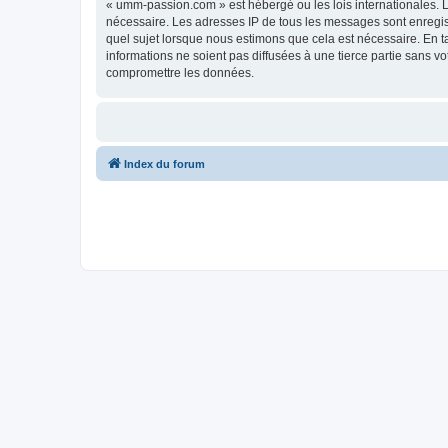
« umm-passion.com » est hébergé ou les lois internationales. L
nécessaire. Les adresses IP de tous les messages sont enregi
quel sujet lorsque nous estimons que cela est nécessaire. En 
informations ne soient pas diffusées à une tierce partie sans
compromettre les données.
Index du forum