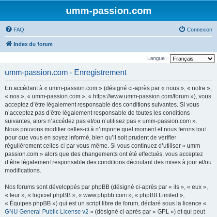
umm-passion.com
FAQ
Connexion
Index du forum
Langue :
umm-passion.com - Enregistrement
En accédant à « umm-passion.com » (désigné ci-après par « nous », « notre »,
« nos », « umm-passion.com », « https://www.umm-passion.com/forum »), vous
acceptez d’être légalement responsable des conditions suivantes. Si vous
n’acceptez pas d’être légalement responsable de toutes les conditions
suivantes, alors n’accédez pas et/ou n’utilisez pas « umm-passion.com ».
Nous pouvons modifier celles-ci à n’importe quel moment et nous ferons tout
pour que vous en soyez informé, bien qu’il soit prudent de vérifier
régulièrement celles-ci par vous-même. Si vous continuez d’utiliser « umm-
passion.com » alors que des changements ont été effectués, vous acceptez
d’être légalement responsable des conditions découlant des mises à jour et/ou
modifications.
Nos forums sont développés par phpBB (désigné ci-après par « ils », « eux »,
« leur », « logiciel phpBB », « www.phpbb.com », « phpBB Limited »,
« Équipes phpBB ») qui est un script libre de forum, déclaré sous la licence «
GNU General Public License v2
» (désigné ci-après par « GPL ») et qui peut