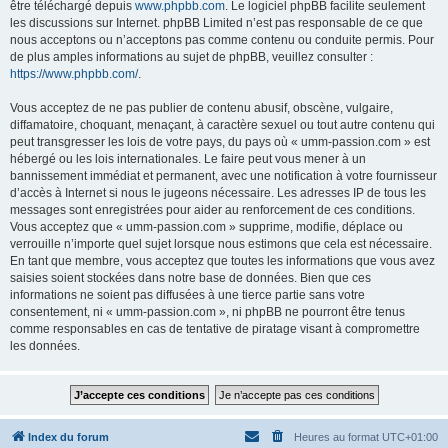
être téléchargé depuis
www.phpbb.com
. Le logiciel phpBB facilite seulement
les discussions sur Internet. phpBB Limited n’est pas responsable de ce que
nous acceptons ou n’acceptons pas comme contenu ou conduite permis. Pour
de plus amples informations au sujet de phpBB, veuillez consulter :
https://www.phpbb.com/
.
Vous acceptez de ne pas publier de contenu abusif, obscène, vulgaire,
diffamatoire, choquant, menaçant, à caractère sexuel ou tout autre contenu qui
peut transgresser les lois de votre pays, du pays où « umm-passion.com » est
hébergé ou les lois internationales. Le faire peut vous mener à un
bannissement immédiat et permanent, avec une notification à votre fournisseur
d’accès à Internet si nous le jugeons nécessaire. Les adresses IP de tous les
messages sont enregistrées pour aider au renforcement de ces conditions.
Vous acceptez que « umm-passion.com » supprime, modifie, déplace ou
verrouille n’importe quel sujet lorsque nous estimons que cela est nécessaire.
En tant que membre, vous acceptez que toutes les informations que vous avez
saisies soient stockées dans notre base de données. Bien que ces
informations ne soient pas diffusées à une tierce partie sans votre
consentement, ni « umm-passion.com », ni phpBB ne pourront être tenus
comme responsables en cas de tentative de piratage visant à compromettre
les données.
Index du forum
Heures au format
UTC+01:00