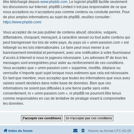
être téléchargé depuis
www.phpbb.com
. Le logiciel phpBB facilite seulement
les discussions sur Internet. phpBB Limited n’est pas responsable de ce que
nous acceptons ou n’acceptons pas comme contenu ou conduite permis. Pour
de plus amples informations au sujet de phpBB, veuillez consulter :
https://www.phpbb.com/
.
Vous acceptez de ne pas publier de contenu abusif, obscène, vulgaire,
diffamatoire, choquant, menaçant, à caractère sexuel ou tout autre contenu qui
peut transgresser les lois de votre pays, du pays où « umm-passion.com » est
hébergé ou les lois internationales. Le faire peut vous mener à un
bannissement immédiat et permanent, avec une notification à votre fournisseur
d’accès à Internet si nous le jugeons nécessaire. Les adresses IP de tous les
messages sont enregistrées pour aider au renforcement de ces conditions.
Vous acceptez que « umm-passion.com » supprime, modifie, déplace ou
verrouille n’importe quel sujet lorsque nous estimons que cela est nécessaire.
En tant que membre, vous acceptez que toutes les informations que vous avez
saisies soient stockées dans notre base de données. Bien que ces
informations ne soient pas diffusées à une tierce partie sans votre
consentement, ni « umm-passion.com », ni phpBB ne pourront être tenus
comme responsables en cas de tentative de piratage visant à compromettre
les données.
Index du forum
Heures au format
UTC+01:00