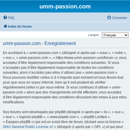
umm-passion.com
FAQ
Connexion
Index du forum
Langue :
umm-passion.com - Enregistrement
En accédant à « umm-passion.com » (désigné ci-après par « nous », « notre »,
« nos », « umm-passion.com », « https://www.umm-passion.com/forum »), vous
acceptez d’être légalement responsable des conditions suivantes. Si vous
n’acceptez pas d’être légalement responsable de toutes les conditions
suivantes, alors n’accédez pas et/ou n’utilisez pas « umm-passion.com ».
Nous pouvons modifier celles-ci à n’importe quel moment et nous ferons tout
pour que vous en soyez informé, bien qu’il soit prudent de vérifier
régulièrement celles-ci par vous-même. Si vous continuez d’utiliser « umm-
passion.com » alors que des changements ont été effectués, vous acceptez
d’être légalement responsable des conditions découlant des mises à jour et/ou
modifications.
Nos forums sont développés par phpBB (désigné ci-après par « ils », « eux »,
« leur », « logiciel phpBB », « www.phpbb.com », « phpBB Limited »,
« Équipes phpBB ») qui est un script libre de forum, déclaré sous la licence «
GNU General Public License v2
» (désigné ci-après par « GPL ») et qui peut