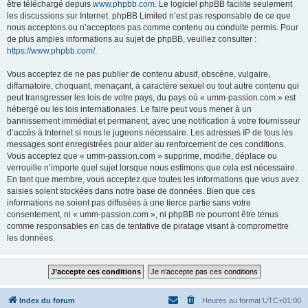
être téléchargé depuis
www.phpbb.com
. Le logiciel phpBB facilite seulement
les discussions sur Internet. phpBB Limited n’est pas responsable de ce que
nous acceptons ou n’acceptons pas comme contenu ou conduite permis. Pour
de plus amples informations au sujet de phpBB, veuillez consulter :
https://www.phpbb.com/
.
Vous acceptez de ne pas publier de contenu abusif, obscène, vulgaire,
diffamatoire, choquant, menaçant, à caractère sexuel ou tout autre contenu qui
peut transgresser les lois de votre pays, du pays où « umm-passion.com » est
hébergé ou les lois internationales. Le faire peut vous mener à un
bannissement immédiat et permanent, avec une notification à votre fournisseur
d’accès à Internet si nous le jugeons nécessaire. Les adresses IP de tous les
messages sont enregistrées pour aider au renforcement de ces conditions.
Vous acceptez que « umm-passion.com » supprime, modifie, déplace ou
verrouille n’importe quel sujet lorsque nous estimons que cela est nécessaire.
En tant que membre, vous acceptez que toutes les informations que vous avez
saisies soient stockées dans notre base de données. Bien que ces
informations ne soient pas diffusées à une tierce partie sans votre
consentement, ni « umm-passion.com », ni phpBB ne pourront être tenus
comme responsables en cas de tentative de piratage visant à compromettre
les données.
Index du forum
Heures au format
UTC+01:00