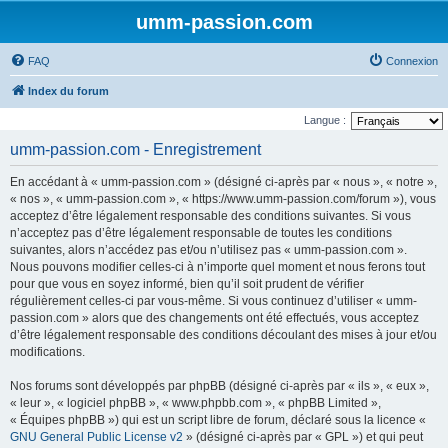
umm-passion.com
FAQ
Connexion
Index du forum
Langue :
umm-passion.com - Enregistrement
En accédant à « umm-passion.com » (désigné ci-après par « nous », « notre »,
« nos », « umm-passion.com », « https://www.umm-passion.com/forum »), vous
acceptez d’être légalement responsable des conditions suivantes. Si vous
n’acceptez pas d’être légalement responsable de toutes les conditions
suivantes, alors n’accédez pas et/ou n’utilisez pas « umm-passion.com ».
Nous pouvons modifier celles-ci à n’importe quel moment et nous ferons tout
pour que vous en soyez informé, bien qu’il soit prudent de vérifier
régulièrement celles-ci par vous-même. Si vous continuez d’utiliser « umm-
passion.com » alors que des changements ont été effectués, vous acceptez
d’être légalement responsable des conditions découlant des mises à jour et/ou
modifications.
Nos forums sont développés par phpBB (désigné ci-après par « ils », « eux »,
« leur », « logiciel phpBB », « www.phpbb.com », « phpBB Limited »,
« Équipes phpBB ») qui est un script libre de forum, déclaré sous la licence «
GNU General Public License v2
» (désigné ci-après par « GPL ») et qui peut