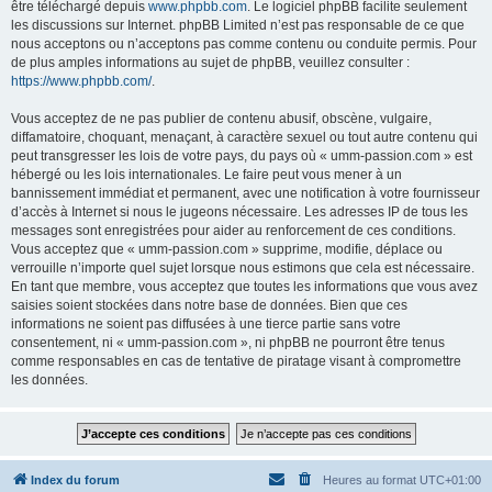
être téléchargé depuis
www.phpbb.com
. Le logiciel phpBB facilite seulement
les discussions sur Internet. phpBB Limited n’est pas responsable de ce que
nous acceptons ou n’acceptons pas comme contenu ou conduite permis. Pour
de plus amples informations au sujet de phpBB, veuillez consulter :
https://www.phpbb.com/
.
Vous acceptez de ne pas publier de contenu abusif, obscène, vulgaire,
diffamatoire, choquant, menaçant, à caractère sexuel ou tout autre contenu qui
peut transgresser les lois de votre pays, du pays où « umm-passion.com » est
hébergé ou les lois internationales. Le faire peut vous mener à un
bannissement immédiat et permanent, avec une notification à votre fournisseur
d’accès à Internet si nous le jugeons nécessaire. Les adresses IP de tous les
messages sont enregistrées pour aider au renforcement de ces conditions.
Vous acceptez que « umm-passion.com » supprime, modifie, déplace ou
verrouille n’importe quel sujet lorsque nous estimons que cela est nécessaire.
En tant que membre, vous acceptez que toutes les informations que vous avez
saisies soient stockées dans notre base de données. Bien que ces
informations ne soient pas diffusées à une tierce partie sans votre
consentement, ni « umm-passion.com », ni phpBB ne pourront être tenus
comme responsables en cas de tentative de piratage visant à compromettre
les données.
Index du forum
Heures au format
UTC+01:00