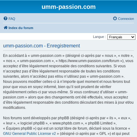
umm-passion.com
FAQ
Connexion
Index du forum
Langue :
umm-passion.com - Enregistrement
En accédant à « umm-passion.com » (désigné ci-après par « nous », « notre »,
« nos », « umm-passion.com », « https://www.umm-passion.com/forum »), vous
acceptez d’être légalement responsable des conditions suivantes. Si vous
n’acceptez pas d’être légalement responsable de toutes les conditions
suivantes, alors n’accédez pas et/ou n’utilisez pas « umm-passion.com ».
Nous pouvons modifier celles-ci à n’importe quel moment et nous ferons tout
pour que vous en soyez informé, bien qu’il soit prudent de vérifier
régulièrement celles-ci par vous-même. Si vous continuez d’utiliser « umm-
passion.com » alors que des changements ont été effectués, vous acceptez
d’être légalement responsable des conditions découlant des mises à jour et/ou
modifications.
Nos forums sont développés par phpBB (désigné ci-après par « ils », « eux »,
« leur », « logiciel phpBB », « www.phpbb.com », « phpBB Limited »,
« Équipes phpBB ») qui est un script libre de forum, déclaré sous la licence «
GNU General Public License v2
» (désigné ci-après par « GPL ») et qui peut