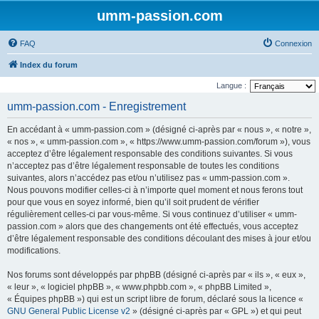
umm-passion.com
FAQ
Connexion
Index du forum
Langue :
umm-passion.com - Enregistrement
En accédant à « umm-passion.com » (désigné ci-après par « nous », « notre »,
« nos », « umm-passion.com », « https://www.umm-passion.com/forum »), vous
acceptez d’être légalement responsable des conditions suivantes. Si vous
n’acceptez pas d’être légalement responsable de toutes les conditions
suivantes, alors n’accédez pas et/ou n’utilisez pas « umm-passion.com ».
Nous pouvons modifier celles-ci à n’importe quel moment et nous ferons tout
pour que vous en soyez informé, bien qu’il soit prudent de vérifier
régulièrement celles-ci par vous-même. Si vous continuez d’utiliser « umm-
passion.com » alors que des changements ont été effectués, vous acceptez
d’être légalement responsable des conditions découlant des mises à jour et/ou
modifications.
Nos forums sont développés par phpBB (désigné ci-après par « ils », « eux »,
« leur », « logiciel phpBB », « www.phpbb.com », « phpBB Limited »,
« Équipes phpBB ») qui est un script libre de forum, déclaré sous la licence «
GNU General Public License v2
» (désigné ci-après par « GPL ») et qui peut