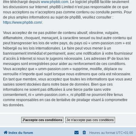
être téléchargé depuis
www.phpbb.com
. Le logiciel phpBB facilite seulement
les discussions sur Internet. phpBB Limited n’est pas responsable de ce que
nous acceptons ou n’acceptons pas comme contenu ou conduite permis. Pour
de plus amples informations au sujet de phpBB, veuillez consulter :
https://www.phpbb.com/
.
Vous acceptez de ne pas publier de contenu abusif, obscène, vulgaire,
diffamatoire, choquant, menaçant, à caractère sexuel ou tout autre contenu qui
peut transgresser les lois de votre pays, du pays où « umm-passion.com » est
hébergé ou les lois internationales. Le faire peut vous mener à un
bannissement immédiat et permanent, avec une notification à votre fournisseur
d’accès à Internet si nous le jugeons nécessaire. Les adresses IP de tous les
messages sont enregistrées pour aider au renforcement de ces conditions.
Vous acceptez que « umm-passion.com » supprime, modifie, déplace ou
verrouille n’importe quel sujet lorsque nous estimons que cela est nécessaire.
En tant que membre, vous acceptez que toutes les informations que vous avez
saisies soient stockées dans notre base de données. Bien que ces
informations ne soient pas diffusées à une tierce partie sans votre
consentement, ni « umm-passion.com », ni phpBB ne pourront être tenus
comme responsables en cas de tentative de piratage visant à compromettre
les données.
Index du forum
Heures au format
UTC+01:00