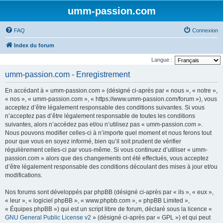
umm-passion.com
FAQ
Connexion
Index du forum
Langue :
umm-passion.com - Enregistrement
En accédant à « umm-passion.com » (désigné ci-après par « nous », « notre »,
« nos », « umm-passion.com », « https://www.umm-passion.com/forum »), vous
acceptez d’être légalement responsable des conditions suivantes. Si vous
n’acceptez pas d’être légalement responsable de toutes les conditions
suivantes, alors n’accédez pas et/ou n’utilisez pas « umm-passion.com ».
Nous pouvons modifier celles-ci à n’importe quel moment et nous ferons tout
pour que vous en soyez informé, bien qu’il soit prudent de vérifier
régulièrement celles-ci par vous-même. Si vous continuez d’utiliser « umm-
passion.com » alors que des changements ont été effectués, vous acceptez
d’être légalement responsable des conditions découlant des mises à jour et/ou
modifications.
Nos forums sont développés par phpBB (désigné ci-après par « ils », « eux »,
« leur », « logiciel phpBB », « www.phpbb.com », « phpBB Limited »,
« Équipes phpBB ») qui est un script libre de forum, déclaré sous la licence «
GNU General Public License v2
» (désigné ci-après par « GPL ») et qui peut