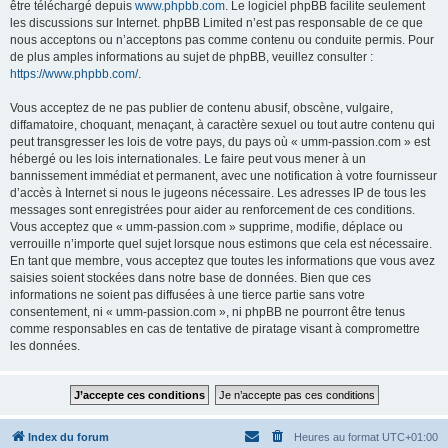
être téléchargé depuis
www.phpbb.com
. Le logiciel phpBB facilite seulement
les discussions sur Internet. phpBB Limited n’est pas responsable de ce que
nous acceptons ou n’acceptons pas comme contenu ou conduite permis. Pour
de plus amples informations au sujet de phpBB, veuillez consulter :
https://www.phpbb.com/
.
Vous acceptez de ne pas publier de contenu abusif, obscène, vulgaire,
diffamatoire, choquant, menaçant, à caractère sexuel ou tout autre contenu qui
peut transgresser les lois de votre pays, du pays où « umm-passion.com » est
hébergé ou les lois internationales. Le faire peut vous mener à un
bannissement immédiat et permanent, avec une notification à votre fournisseur
d’accès à Internet si nous le jugeons nécessaire. Les adresses IP de tous les
messages sont enregistrées pour aider au renforcement de ces conditions.
Vous acceptez que « umm-passion.com » supprime, modifie, déplace ou
verrouille n’importe quel sujet lorsque nous estimons que cela est nécessaire.
En tant que membre, vous acceptez que toutes les informations que vous avez
saisies soient stockées dans notre base de données. Bien que ces
informations ne soient pas diffusées à une tierce partie sans votre
consentement, ni « umm-passion.com », ni phpBB ne pourront être tenus
comme responsables en cas de tentative de piratage visant à compromettre
les données.
Index du forum
Heures au format
UTC+01:00