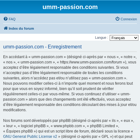
umm-passion.com
FAQ
Connexion
Index du forum
Langue :
umm-passion.com - Enregistrement
En accédant à « umm-passion.com » (désigné ci-après par « nous », « notre »,
« nos », « umm-passion.com », « https://www.umm-passion.com/forum »), vous
acceptez d’être légalement responsable des conditions suivantes. Si vous
n’acceptez pas d’être légalement responsable de toutes les conditions
suivantes, alors n’accédez pas et/ou n’utilisez pas « umm-passion.com ».
Nous pouvons modifier celles-ci à n’importe quel moment et nous ferons tout
pour que vous en soyez informé, bien qu’il soit prudent de vérifier
régulièrement celles-ci par vous-même. Si vous continuez d’utiliser « umm-
passion.com » alors que des changements ont été effectués, vous acceptez
d’être légalement responsable des conditions découlant des mises à jour et/ou
modifications.
Nos forums sont développés par phpBB (désigné ci-après par « ils », « eux »,
« leur », « logiciel phpBB », « www.phpbb.com », « phpBB Limited »,
« Équipes phpBB ») qui est un script libre de forum, déclaré sous la licence «
GNU General Public License v2
» (désigné ci-après par « GPL ») et qui peut