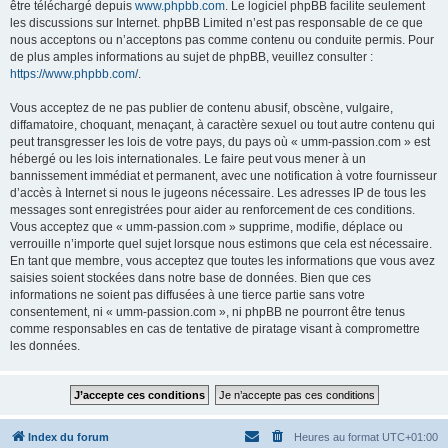
être téléchargé depuis
www.phpbb.com
. Le logiciel phpBB facilite seulement
les discussions sur Internet. phpBB Limited n’est pas responsable de ce que
nous acceptons ou n’acceptons pas comme contenu ou conduite permis. Pour
de plus amples informations au sujet de phpBB, veuillez consulter :
https://www.phpbb.com/
.
Vous acceptez de ne pas publier de contenu abusif, obscène, vulgaire,
diffamatoire, choquant, menaçant, à caractère sexuel ou tout autre contenu qui
peut transgresser les lois de votre pays, du pays où « umm-passion.com » est
hébergé ou les lois internationales. Le faire peut vous mener à un
bannissement immédiat et permanent, avec une notification à votre fournisseur
d’accès à Internet si nous le jugeons nécessaire. Les adresses IP de tous les
messages sont enregistrées pour aider au renforcement de ces conditions.
Vous acceptez que « umm-passion.com » supprime, modifie, déplace ou
verrouille n’importe quel sujet lorsque nous estimons que cela est nécessaire.
En tant que membre, vous acceptez que toutes les informations que vous avez
saisies soient stockées dans notre base de données. Bien que ces
informations ne soient pas diffusées à une tierce partie sans votre
consentement, ni « umm-passion.com », ni phpBB ne pourront être tenus
comme responsables en cas de tentative de piratage visant à compromettre
les données.
Index du forum
Heures au format
UTC+01:00