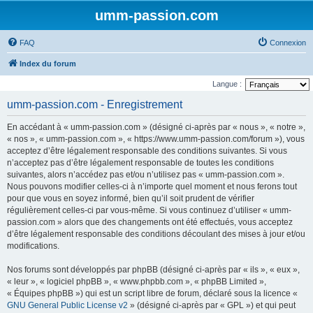
umm-passion.com
FAQ
Connexion
Index du forum
Langue :
umm-passion.com - Enregistrement
En accédant à « umm-passion.com » (désigné ci-après par « nous », « notre »,
« nos », « umm-passion.com », « https://www.umm-passion.com/forum »), vous
acceptez d’être légalement responsable des conditions suivantes. Si vous
n’acceptez pas d’être légalement responsable de toutes les conditions
suivantes, alors n’accédez pas et/ou n’utilisez pas « umm-passion.com ».
Nous pouvons modifier celles-ci à n’importe quel moment et nous ferons tout
pour que vous en soyez informé, bien qu’il soit prudent de vérifier
régulièrement celles-ci par vous-même. Si vous continuez d’utiliser « umm-
passion.com » alors que des changements ont été effectués, vous acceptez
d’être légalement responsable des conditions découlant des mises à jour et/ou
modifications.
Nos forums sont développés par phpBB (désigné ci-après par « ils », « eux »,
« leur », « logiciel phpBB », « www.phpbb.com », « phpBB Limited »,
« Équipes phpBB ») qui est un script libre de forum, déclaré sous la licence «
GNU General Public License v2
» (désigné ci-après par « GPL ») et qui peut