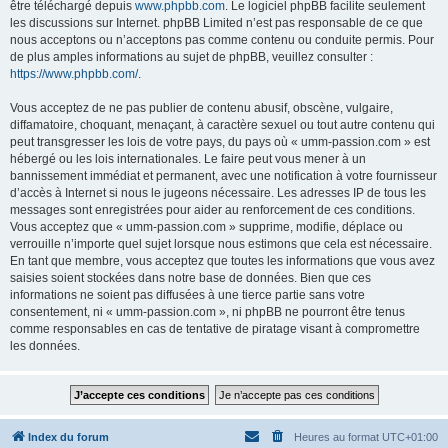
être téléchargé depuis
www.phpbb.com
. Le logiciel phpBB facilite seulement
les discussions sur Internet. phpBB Limited n’est pas responsable de ce que
nous acceptons ou n’acceptons pas comme contenu ou conduite permis. Pour
de plus amples informations au sujet de phpBB, veuillez consulter :
https://www.phpbb.com/
.
Vous acceptez de ne pas publier de contenu abusif, obscène, vulgaire,
diffamatoire, choquant, menaçant, à caractère sexuel ou tout autre contenu qui
peut transgresser les lois de votre pays, du pays où « umm-passion.com » est
hébergé ou les lois internationales. Le faire peut vous mener à un
bannissement immédiat et permanent, avec une notification à votre fournisseur
d’accès à Internet si nous le jugeons nécessaire. Les adresses IP de tous les
messages sont enregistrées pour aider au renforcement de ces conditions.
Vous acceptez que « umm-passion.com » supprime, modifie, déplace ou
verrouille n’importe quel sujet lorsque nous estimons que cela est nécessaire.
En tant que membre, vous acceptez que toutes les informations que vous avez
saisies soient stockées dans notre base de données. Bien que ces
informations ne soient pas diffusées à une tierce partie sans votre
consentement, ni « umm-passion.com », ni phpBB ne pourront être tenus
comme responsables en cas de tentative de piratage visant à compromettre
les données.
Index du forum
Heures au format
UTC+01:00