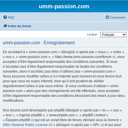
umm-passion.com
FAQ
Connexion
Index du forum
Langue :
umm-passion.com - Enregistrement
En accédant à « umm-passion.com » (désigné ci-après par « nous », « notre »,
« nos », « umm-passion.com », « https://www.umm-passion.com/forum »), vous
acceptez d’être légalement responsable des conditions suivantes. Si vous
n’acceptez pas d’être légalement responsable de toutes les conditions
suivantes, alors n’accédez pas et/ou n’utilisez pas « umm-passion.com ».
Nous pouvons modifier celles-ci à n’importe quel moment et nous ferons tout
pour que vous en soyez informé, bien qu’il soit prudent de vérifier
régulièrement celles-ci par vous-même. Si vous continuez d’utiliser « umm-
passion.com » alors que des changements ont été effectués, vous acceptez
d’être légalement responsable des conditions découlant des mises à jour et/ou
modifications.
Nos forums sont développés par phpBB (désigné ci-après par « ils », « eux »,
« leur », « logiciel phpBB », « www.phpbb.com », « phpBB Limited »,
« Équipes phpBB ») qui est un script libre de forum, déclaré sous la licence «
GNU General Public License v2
» (désigné ci-après par « GPL ») et qui peut