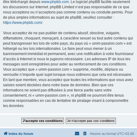
être téléchargé depuis
www.phpbb.com
. Le logiciel phpBB facilite seulement
les discussions sur Internet. phpBB Limited n’est pas responsable de ce que
nous acceptons ou n’acceptons pas comme contenu ou conduite permis. Pour
de plus amples informations au sujet de phpBB, veuillez consulter :
https://www.phpbb.com/
.
Vous acceptez de ne pas publier de contenu abusif, obscène, vulgaire,
diffamatoire, choquant, menaçant, à caractère sexuel ou tout autre contenu qui
peut transgresser les lois de votre pays, du pays où « umm-passion.com » est
hébergé ou les lois internationales. Le faire peut vous mener à un
bannissement immédiat et permanent, avec une notification à votre fournisseur
d’accès à Internet si nous le jugeons nécessaire. Les adresses IP de tous les
messages sont enregistrées pour aider au renforcement de ces conditions.
Vous acceptez que « umm-passion.com » supprime, modifie, déplace ou
verrouille n’importe quel sujet lorsque nous estimons que cela est nécessaire.
En tant que membre, vous acceptez que toutes les informations que vous avez
saisies soient stockées dans notre base de données. Bien que ces
informations ne soient pas diffusées à une tierce partie sans votre
consentement, ni « umm-passion.com », ni phpBB ne pourront être tenus
comme responsables en cas de tentative de piratage visant à compromettre
les données.
Index du forum
Heures au format
UTC+01:00