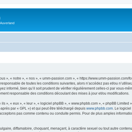
m
 Auverland
us », « notre », « nos », « umm-passion.com », « https://www.umm-passion.com/fo
 responsable de toutes les conditions suivantes, alors n’accédez pas et/ou n’utili
ez informé, bien qu’il soit prudent de vérifier régulièrement celles-ci par vous-m
ement responsable des conditions découlant des mises à jour et/ou modifications.
ls », « eux », « leur », « logiciel phpBB », « www.phpbb.com », « phpBB Limited »,
-après par « GPL ») et qui peut être téléchargé depuis
www.phpbb.com
. Le logicie
acceptons pas comme contenu ou conduite permis. Pour de plus amples informations
lgaire, diffamatoire, choquant, menaçant, à caractère sexuel ou tout autre contenu 