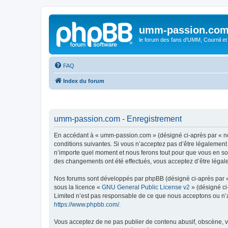
umm-passion.co
le forum des fans d'UMM, Cournil et
FAQ
Index du forum
umm-passion.com - Enregistrement
En accédant à « umm-passion.com » (désigné ci-après par « no
conditions suivantes. Si vous n’acceptez pas d’être légalement
n’importe quel moment et nous ferons tout pour que vous en soy
des changements ont été effectués, vous acceptez d’être légal
Nos forums sont développés par phpBB (désigné ci-après par « i
sous la licence «
GNU General Public License v2
» (désigné ci
Limited n’est pas responsable de ce que nous acceptons ou n’
https://www.phpbb.com/
.
Vous acceptez de ne pas publier de contenu abusif, obscène, vu