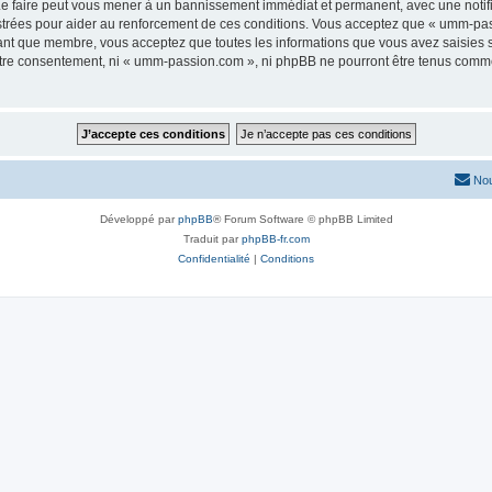
e faire peut vous mener à un bannissement immédiat et permanent, avec une notifica
strées pour aider au renforcement de ces conditions. Vous acceptez que « umm-pas
tant que membre, vous acceptez que toutes les informations que vous avez saisies
 votre consentement, ni « umm-passion.com », ni phpBB ne pourront être tenus comme
Nou
Développé par
phpBB
® Forum Software © phpBB Limited
Traduit par
phpBB-fr.com
Confidentialité
|
Conditions