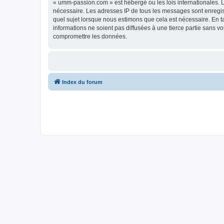
« umm-passion.com » est hébergé ou les lois internationales. L
nécessaire. Les adresses IP de tous les messages sont enregi
quel sujet lorsque nous estimons que cela est nécessaire. En 
informations ne soient pas diffusées à une tierce partie sans
compromettre les données.
Index du forum