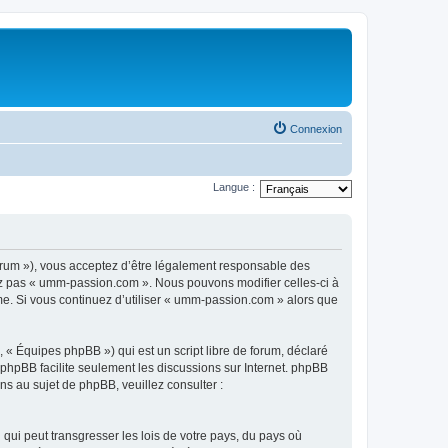
Connexion
Langue :
rum »), vous acceptez d’être légalement responsable des
sez pas « umm-passion.com ». Nous pouvons modifier celles-ci à
ême. Si vous continuez d’utiliser « umm-passion.com » alors que
 « Équipes phpBB ») qui est un script libre de forum, déclaré
l phpBB facilite seulement les discussions sur Internet. phpBB
 au sujet de phpBB, veuillez consulter :
qui peut transgresser les lois de votre pays, du pays où