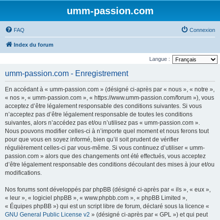
umm-passion.com
FAQ
Connexion
Index du forum
Langue :
umm-passion.com - Enregistrement
En accédant à « umm-passion.com » (désigné ci-après par « nous », « notre »,
« nos », « umm-passion.com », « https://www.umm-passion.com/forum »), vous
acceptez d’être légalement responsable des conditions suivantes. Si vous
n’acceptez pas d’être légalement responsable de toutes les conditions
suivantes, alors n’accédez pas et/ou n’utilisez pas « umm-passion.com ».
Nous pouvons modifier celles-ci à n’importe quel moment et nous ferons tout
pour que vous en soyez informé, bien qu’il soit prudent de vérifier
régulièrement celles-ci par vous-même. Si vous continuez d’utiliser « umm-
passion.com » alors que des changements ont été effectués, vous acceptez
d’être légalement responsable des conditions découlant des mises à jour et/ou
modifications.
Nos forums sont développés par phpBB (désigné ci-après par « ils », « eux »,
« leur », « logiciel phpBB », « www.phpbb.com », « phpBB Limited »,
« Équipes phpBB ») qui est un script libre de forum, déclaré sous la licence «
GNU General Public License v2
» (désigné ci-après par « GPL ») et qui peut