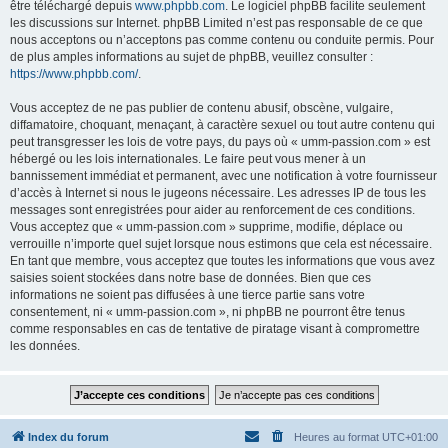
être téléchargé depuis
www.phpbb.com
. Le logiciel phpBB facilite seulement
les discussions sur Internet. phpBB Limited n’est pas responsable de ce que
nous acceptons ou n’acceptons pas comme contenu ou conduite permis. Pour
de plus amples informations au sujet de phpBB, veuillez consulter :
https://www.phpbb.com/
.
Vous acceptez de ne pas publier de contenu abusif, obscène, vulgaire,
diffamatoire, choquant, menaçant, à caractère sexuel ou tout autre contenu qui
peut transgresser les lois de votre pays, du pays où « umm-passion.com » est
hébergé ou les lois internationales. Le faire peut vous mener à un
bannissement immédiat et permanent, avec une notification à votre fournisseur
d’accès à Internet si nous le jugeons nécessaire. Les adresses IP de tous les
messages sont enregistrées pour aider au renforcement de ces conditions.
Vous acceptez que « umm-passion.com » supprime, modifie, déplace ou
verrouille n’importe quel sujet lorsque nous estimons que cela est nécessaire.
En tant que membre, vous acceptez que toutes les informations que vous avez
saisies soient stockées dans notre base de données. Bien que ces
informations ne soient pas diffusées à une tierce partie sans votre
consentement, ni « umm-passion.com », ni phpBB ne pourront être tenus
comme responsables en cas de tentative de piratage visant à compromettre
les données.
Index du forum
Heures au format
UTC+01:00