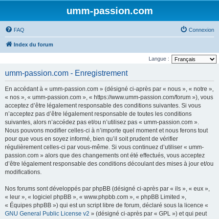
umm-passion.com
FAQ
Connexion
Index du forum
Langue :
umm-passion.com - Enregistrement
En accédant à « umm-passion.com » (désigné ci-après par « nous », « notre »,
« nos », « umm-passion.com », « https://www.umm-passion.com/forum »), vous
acceptez d’être légalement responsable des conditions suivantes. Si vous
n’acceptez pas d’être légalement responsable de toutes les conditions
suivantes, alors n’accédez pas et/ou n’utilisez pas « umm-passion.com ».
Nous pouvons modifier celles-ci à n’importe quel moment et nous ferons tout
pour que vous en soyez informé, bien qu’il soit prudent de vérifier
régulièrement celles-ci par vous-même. Si vous continuez d’utiliser « umm-
passion.com » alors que des changements ont été effectués, vous acceptez
d’être légalement responsable des conditions découlant des mises à jour et/ou
modifications.
Nos forums sont développés par phpBB (désigné ci-après par « ils », « eux »,
« leur », « logiciel phpBB », « www.phpbb.com », « phpBB Limited »,
« Équipes phpBB ») qui est un script libre de forum, déclaré sous la licence «
GNU General Public License v2
» (désigné ci-après par « GPL ») et qui peut