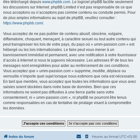
être téléchargé depuis
www.phpbb.com
. Le logiciel phpBB facilite seulement
les discussions sur Internet. phpBB Limited n’est pas responsable de ce que
nous acceptons ou n’acceptons pas comme contenu ou conduite permis. Pour
de plus amples informations au sujet de phpBB, veuillez consulter :
https://www.phpbb.com/
.
Vous acceptez de ne pas publier de contenu abusif, obscène, vulgaire,
diffamatoire, choquant, menaçant, à caractère sexuel ou tout autre contenu qui
peut transgresser les lois de votre pays, du pays où « umm-passion.com » est
hébergé ou les lois internationales. Le faire peut vous mener à un
bannissement immédiat et permanent, avec une notification à votre fournisseur
d’accès à Internet si nous le jugeons nécessaire. Les adresses IP de tous les
messages sont enregistrées pour aider au renforcement de ces conditions.
Vous acceptez que « umm-passion.com » supprime, modifie, déplace ou
verrouille n’importe quel sujet lorsque nous estimons que cela est nécessaire.
En tant que membre, vous acceptez que toutes les informations que vous avez
saisies soient stockées dans notre base de données. Bien que ces
informations ne soient pas diffusées à une tierce partie sans votre
consentement, ni « umm-passion.com », ni phpBB ne pourront être tenus
comme responsables en cas de tentative de piratage visant à compromettre
les données.
Index du forum
Heures au format
UTC+01:00