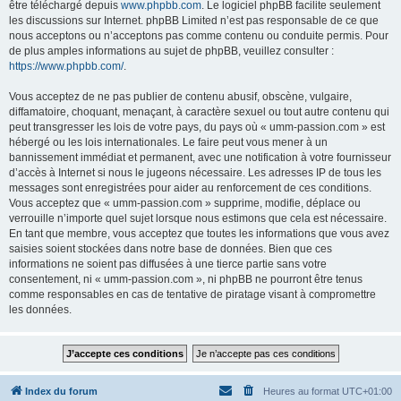
être téléchargé depuis
www.phpbb.com
. Le logiciel phpBB facilite seulement
les discussions sur Internet. phpBB Limited n’est pas responsable de ce que
nous acceptons ou n’acceptons pas comme contenu ou conduite permis. Pour
de plus amples informations au sujet de phpBB, veuillez consulter :
https://www.phpbb.com/
.
Vous acceptez de ne pas publier de contenu abusif, obscène, vulgaire,
diffamatoire, choquant, menaçant, à caractère sexuel ou tout autre contenu qui
peut transgresser les lois de votre pays, du pays où « umm-passion.com » est
hébergé ou les lois internationales. Le faire peut vous mener à un
bannissement immédiat et permanent, avec une notification à votre fournisseur
d’accès à Internet si nous le jugeons nécessaire. Les adresses IP de tous les
messages sont enregistrées pour aider au renforcement de ces conditions.
Vous acceptez que « umm-passion.com » supprime, modifie, déplace ou
verrouille n’importe quel sujet lorsque nous estimons que cela est nécessaire.
En tant que membre, vous acceptez que toutes les informations que vous avez
saisies soient stockées dans notre base de données. Bien que ces
informations ne soient pas diffusées à une tierce partie sans votre
consentement, ni « umm-passion.com », ni phpBB ne pourront être tenus
comme responsables en cas de tentative de piratage visant à compromettre
les données.
Index du forum
Heures au format
UTC+01:00