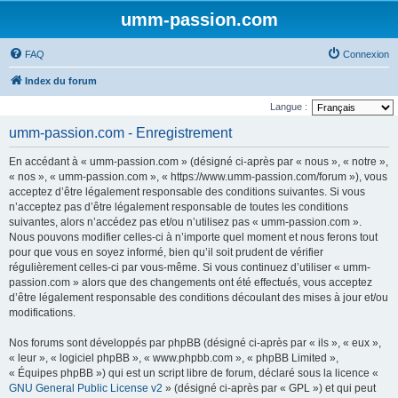
umm-passion.com
FAQ
Connexion
Index du forum
Langue :
umm-passion.com - Enregistrement
En accédant à « umm-passion.com » (désigné ci-après par « nous », « notre »,
« nos », « umm-passion.com », « https://www.umm-passion.com/forum »), vous
acceptez d’être légalement responsable des conditions suivantes. Si vous
n’acceptez pas d’être légalement responsable de toutes les conditions
suivantes, alors n’accédez pas et/ou n’utilisez pas « umm-passion.com ».
Nous pouvons modifier celles-ci à n’importe quel moment et nous ferons tout
pour que vous en soyez informé, bien qu’il soit prudent de vérifier
régulièrement celles-ci par vous-même. Si vous continuez d’utiliser « umm-
passion.com » alors que des changements ont été effectués, vous acceptez
d’être légalement responsable des conditions découlant des mises à jour et/ou
modifications.
Nos forums sont développés par phpBB (désigné ci-après par « ils », « eux »,
« leur », « logiciel phpBB », « www.phpbb.com », « phpBB Limited »,
« Équipes phpBB ») qui est un script libre de forum, déclaré sous la licence «
GNU General Public License v2
» (désigné ci-après par « GPL ») et qui peut