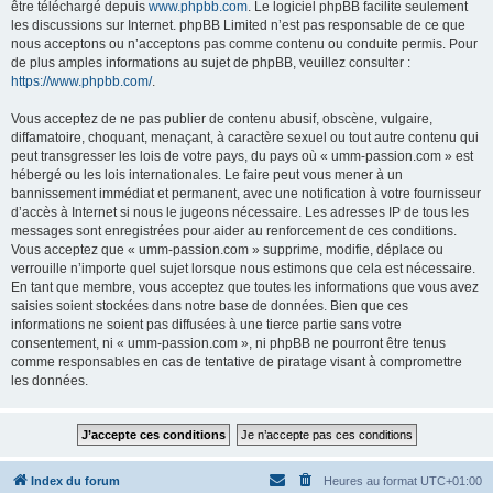
être téléchargé depuis
www.phpbb.com
. Le logiciel phpBB facilite seulement
les discussions sur Internet. phpBB Limited n’est pas responsable de ce que
nous acceptons ou n’acceptons pas comme contenu ou conduite permis. Pour
de plus amples informations au sujet de phpBB, veuillez consulter :
https://www.phpbb.com/
.
Vous acceptez de ne pas publier de contenu abusif, obscène, vulgaire,
diffamatoire, choquant, menaçant, à caractère sexuel ou tout autre contenu qui
peut transgresser les lois de votre pays, du pays où « umm-passion.com » est
hébergé ou les lois internationales. Le faire peut vous mener à un
bannissement immédiat et permanent, avec une notification à votre fournisseur
d’accès à Internet si nous le jugeons nécessaire. Les adresses IP de tous les
messages sont enregistrées pour aider au renforcement de ces conditions.
Vous acceptez que « umm-passion.com » supprime, modifie, déplace ou
verrouille n’importe quel sujet lorsque nous estimons que cela est nécessaire.
En tant que membre, vous acceptez que toutes les informations que vous avez
saisies soient stockées dans notre base de données. Bien que ces
informations ne soient pas diffusées à une tierce partie sans votre
consentement, ni « umm-passion.com », ni phpBB ne pourront être tenus
comme responsables en cas de tentative de piratage visant à compromettre
les données.
Index du forum
Heures au format
UTC+01:00