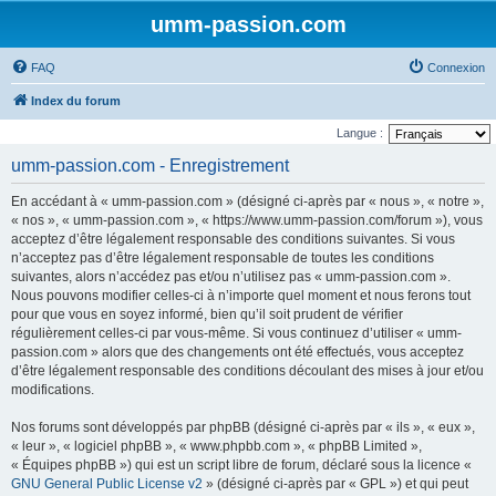
umm-passion.com
FAQ
Connexion
Index du forum
Langue :
umm-passion.com - Enregistrement
En accédant à « umm-passion.com » (désigné ci-après par « nous », « notre »,
« nos », « umm-passion.com », « https://www.umm-passion.com/forum »), vous
acceptez d’être légalement responsable des conditions suivantes. Si vous
n’acceptez pas d’être légalement responsable de toutes les conditions
suivantes, alors n’accédez pas et/ou n’utilisez pas « umm-passion.com ».
Nous pouvons modifier celles-ci à n’importe quel moment et nous ferons tout
pour que vous en soyez informé, bien qu’il soit prudent de vérifier
régulièrement celles-ci par vous-même. Si vous continuez d’utiliser « umm-
passion.com » alors que des changements ont été effectués, vous acceptez
d’être légalement responsable des conditions découlant des mises à jour et/ou
modifications.
Nos forums sont développés par phpBB (désigné ci-après par « ils », « eux »,
« leur », « logiciel phpBB », « www.phpbb.com », « phpBB Limited »,
« Équipes phpBB ») qui est un script libre de forum, déclaré sous la licence «
GNU General Public License v2
» (désigné ci-après par « GPL ») et qui peut