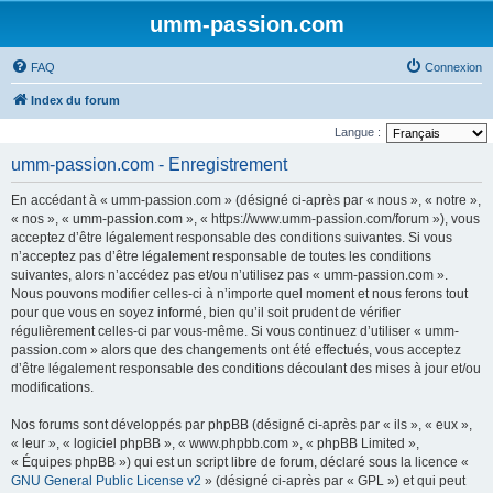
umm-passion.com
FAQ
Connexion
Index du forum
Langue :
umm-passion.com - Enregistrement
En accédant à « umm-passion.com » (désigné ci-après par « nous », « notre »,
« nos », « umm-passion.com », « https://www.umm-passion.com/forum »), vous
acceptez d’être légalement responsable des conditions suivantes. Si vous
n’acceptez pas d’être légalement responsable de toutes les conditions
suivantes, alors n’accédez pas et/ou n’utilisez pas « umm-passion.com ».
Nous pouvons modifier celles-ci à n’importe quel moment et nous ferons tout
pour que vous en soyez informé, bien qu’il soit prudent de vérifier
régulièrement celles-ci par vous-même. Si vous continuez d’utiliser « umm-
passion.com » alors que des changements ont été effectués, vous acceptez
d’être légalement responsable des conditions découlant des mises à jour et/ou
modifications.
Nos forums sont développés par phpBB (désigné ci-après par « ils », « eux »,
« leur », « logiciel phpBB », « www.phpbb.com », « phpBB Limited »,
« Équipes phpBB ») qui est un script libre de forum, déclaré sous la licence «
GNU General Public License v2
» (désigné ci-après par « GPL ») et qui peut