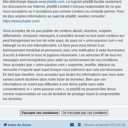
être téléchargé depuis
www.phpbb.com
. Le logiciel phpBB facilite seulement
les discussions sur Internet. phpBB Limited n’est pas responsable de ce que
nous acceptons ou n’acceptons pas comme contenu ou conduite permis. Pour
de plus amples informations au sujet de phpBB, veuillez consulter :
https://www.phpbb.com/
.
Vous acceptez de ne pas publier de contenu abusif, obscène, vulgaire,
diffamatoire, choquant, menaçant, à caractère sexuel ou tout autre contenu qui
peut transgresser les lois de votre pays, du pays où « umm-passion.com » est
hébergé ou les lois internationales. Le faire peut vous mener à un
bannissement immédiat et permanent, avec une notification à votre fournisseur
d’accès à Internet si nous le jugeons nécessaire. Les adresses IP de tous les
messages sont enregistrées pour aider au renforcement de ces conditions.
Vous acceptez que « umm-passion.com » supprime, modifie, déplace ou
verrouille n’importe quel sujet lorsque nous estimons que cela est nécessaire.
En tant que membre, vous acceptez que toutes les informations que vous avez
saisies soient stockées dans notre base de données. Bien que ces
informations ne soient pas diffusées à une tierce partie sans votre
consentement, ni « umm-passion.com », ni phpBB ne pourront être tenus
comme responsables en cas de tentative de piratage visant à compromettre
les données.
Index du forum
Heures au format
UTC+01:00