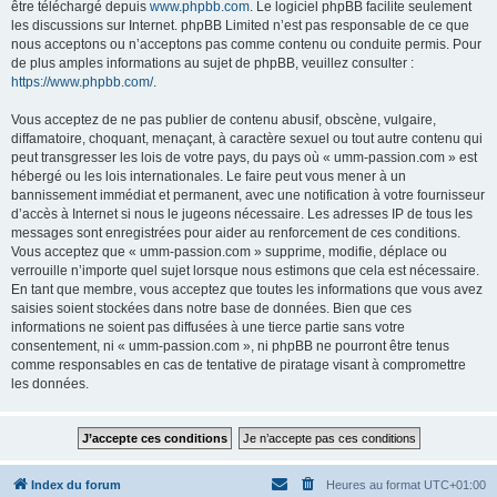
être téléchargé depuis
www.phpbb.com
. Le logiciel phpBB facilite seulement
les discussions sur Internet. phpBB Limited n’est pas responsable de ce que
nous acceptons ou n’acceptons pas comme contenu ou conduite permis. Pour
de plus amples informations au sujet de phpBB, veuillez consulter :
https://www.phpbb.com/
.
Vous acceptez de ne pas publier de contenu abusif, obscène, vulgaire,
diffamatoire, choquant, menaçant, à caractère sexuel ou tout autre contenu qui
peut transgresser les lois de votre pays, du pays où « umm-passion.com » est
hébergé ou les lois internationales. Le faire peut vous mener à un
bannissement immédiat et permanent, avec une notification à votre fournisseur
d’accès à Internet si nous le jugeons nécessaire. Les adresses IP de tous les
messages sont enregistrées pour aider au renforcement de ces conditions.
Vous acceptez que « umm-passion.com » supprime, modifie, déplace ou
verrouille n’importe quel sujet lorsque nous estimons que cela est nécessaire.
En tant que membre, vous acceptez que toutes les informations que vous avez
saisies soient stockées dans notre base de données. Bien que ces
informations ne soient pas diffusées à une tierce partie sans votre
consentement, ni « umm-passion.com », ni phpBB ne pourront être tenus
comme responsables en cas de tentative de piratage visant à compromettre
les données.
Index du forum
Heures au format
UTC+01:00