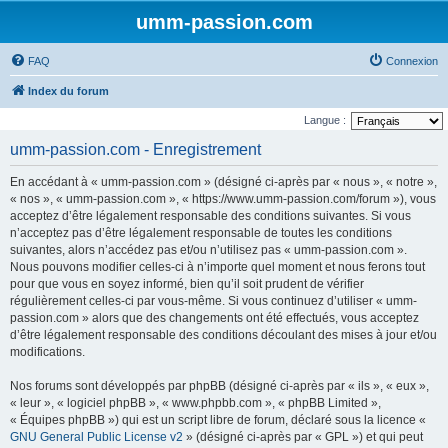
umm-passion.com
FAQ
Connexion
Index du forum
Langue :
umm-passion.com - Enregistrement
En accédant à « umm-passion.com » (désigné ci-après par « nous », « notre »,
« nos », « umm-passion.com », « https://www.umm-passion.com/forum »), vous
acceptez d’être légalement responsable des conditions suivantes. Si vous
n’acceptez pas d’être légalement responsable de toutes les conditions
suivantes, alors n’accédez pas et/ou n’utilisez pas « umm-passion.com ».
Nous pouvons modifier celles-ci à n’importe quel moment et nous ferons tout
pour que vous en soyez informé, bien qu’il soit prudent de vérifier
régulièrement celles-ci par vous-même. Si vous continuez d’utiliser « umm-
passion.com » alors que des changements ont été effectués, vous acceptez
d’être légalement responsable des conditions découlant des mises à jour et/ou
modifications.
Nos forums sont développés par phpBB (désigné ci-après par « ils », « eux »,
« leur », « logiciel phpBB », « www.phpbb.com », « phpBB Limited »,
« Équipes phpBB ») qui est un script libre de forum, déclaré sous la licence «
GNU General Public License v2
» (désigné ci-après par « GPL ») et qui peut