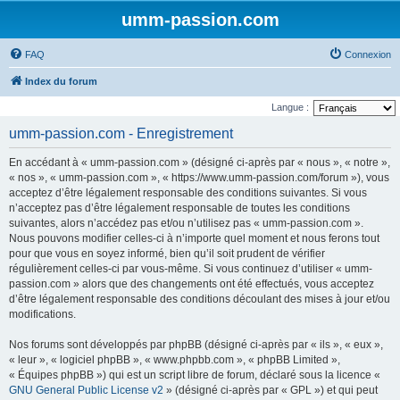
umm-passion.com
FAQ
Connexion
Index du forum
Langue :
umm-passion.com - Enregistrement
En accédant à « umm-passion.com » (désigné ci-après par « nous », « notre »,
« nos », « umm-passion.com », « https://www.umm-passion.com/forum »), vous
acceptez d’être légalement responsable des conditions suivantes. Si vous
n’acceptez pas d’être légalement responsable de toutes les conditions
suivantes, alors n’accédez pas et/ou n’utilisez pas « umm-passion.com ».
Nous pouvons modifier celles-ci à n’importe quel moment et nous ferons tout
pour que vous en soyez informé, bien qu’il soit prudent de vérifier
régulièrement celles-ci par vous-même. Si vous continuez d’utiliser « umm-
passion.com » alors que des changements ont été effectués, vous acceptez
d’être légalement responsable des conditions découlant des mises à jour et/ou
modifications.
Nos forums sont développés par phpBB (désigné ci-après par « ils », « eux »,
« leur », « logiciel phpBB », « www.phpbb.com », « phpBB Limited »,
« Équipes phpBB ») qui est un script libre de forum, déclaré sous la licence «
GNU General Public License v2
» (désigné ci-après par « GPL ») et qui peut