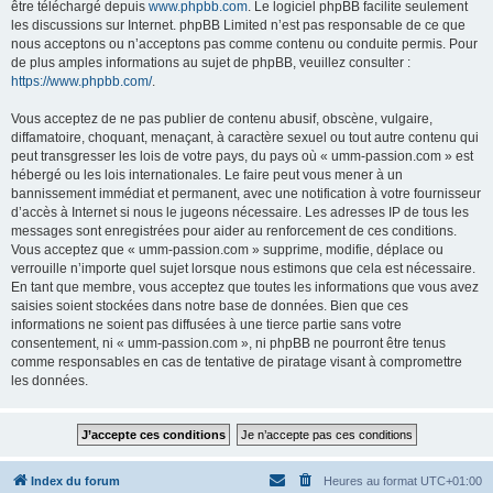
être téléchargé depuis
www.phpbb.com
. Le logiciel phpBB facilite seulement
les discussions sur Internet. phpBB Limited n’est pas responsable de ce que
nous acceptons ou n’acceptons pas comme contenu ou conduite permis. Pour
de plus amples informations au sujet de phpBB, veuillez consulter :
https://www.phpbb.com/
.
Vous acceptez de ne pas publier de contenu abusif, obscène, vulgaire,
diffamatoire, choquant, menaçant, à caractère sexuel ou tout autre contenu qui
peut transgresser les lois de votre pays, du pays où « umm-passion.com » est
hébergé ou les lois internationales. Le faire peut vous mener à un
bannissement immédiat et permanent, avec une notification à votre fournisseur
d’accès à Internet si nous le jugeons nécessaire. Les adresses IP de tous les
messages sont enregistrées pour aider au renforcement de ces conditions.
Vous acceptez que « umm-passion.com » supprime, modifie, déplace ou
verrouille n’importe quel sujet lorsque nous estimons que cela est nécessaire.
En tant que membre, vous acceptez que toutes les informations que vous avez
saisies soient stockées dans notre base de données. Bien que ces
informations ne soient pas diffusées à une tierce partie sans votre
consentement, ni « umm-passion.com », ni phpBB ne pourront être tenus
comme responsables en cas de tentative de piratage visant à compromettre
les données.
Index du forum
Heures au format
UTC+01:00