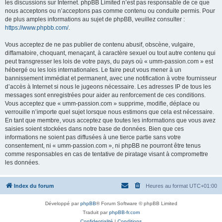
les discussions sur Internet. phpBB Limited n’est pas responsable de ce que
nous acceptons ou n’acceptons pas comme contenu ou conduite permis. Pour
de plus amples informations au sujet de phpBB, veuillez consulter :
https://www.phpbb.com/
.
Vous acceptez de ne pas publier de contenu abusif, obscène, vulgaire,
diffamatoire, choquant, menaçant, à caractère sexuel ou tout autre contenu qui
peut transgresser les lois de votre pays, du pays où « umm-passion.com » est
hébergé ou les lois internationales. Le faire peut vous mener à un
bannissement immédiat et permanent, avec une notification à votre fournisseur
d’accès à Internet si nous le jugeons nécessaire. Les adresses IP de tous les
messages sont enregistrées pour aider au renforcement de ces conditions.
Vous acceptez que « umm-passion.com » supprime, modifie, déplace ou
verrouille n’importe quel sujet lorsque nous estimons que cela est nécessaire.
En tant que membre, vous acceptez que toutes les informations que vous avez
saisies soient stockées dans notre base de données. Bien que ces
informations ne soient pas diffusées à une tierce partie sans votre
consentement, ni « umm-passion.com », ni phpBB ne pourront être tenus
comme responsables en cas de tentative de piratage visant à compromettre
les données.
Index du forum
Heures au format
UTC+01:00
Développé par
phpBB
® Forum Software © phpBB Limited
Traduit par
phpBB-fr.com
Confidentialité
|
Conditions