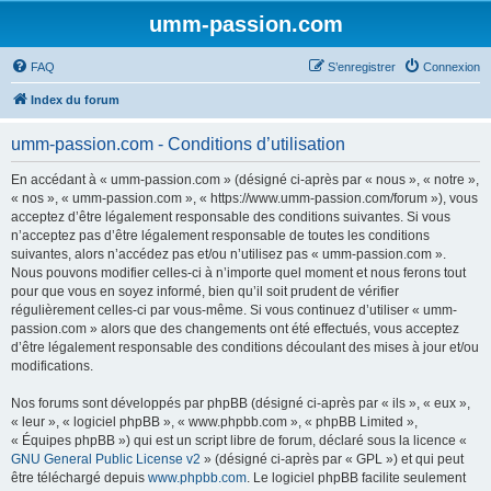
umm-passion.com
FAQ
S’enregistrer
Connexion
Index du forum
umm-passion.com - Conditions d’utilisation
En accédant à « umm-passion.com » (désigné ci-après par « nous », « notre »,
« nos », « umm-passion.com », « https://www.umm-passion.com/forum »), vous
acceptez d’être légalement responsable des conditions suivantes. Si vous
n’acceptez pas d’être légalement responsable de toutes les conditions
suivantes, alors n’accédez pas et/ou n’utilisez pas « umm-passion.com ».
Nous pouvons modifier celles-ci à n’importe quel moment et nous ferons tout
pour que vous en soyez informé, bien qu’il soit prudent de vérifier
régulièrement celles-ci par vous-même. Si vous continuez d’utiliser « umm-
passion.com » alors que des changements ont été effectués, vous acceptez
d’être légalement responsable des conditions découlant des mises à jour et/ou
modifications.
Nos forums sont développés par phpBB (désigné ci-après par « ils », « eux »,
« leur », « logiciel phpBB », « www.phpbb.com », « phpBB Limited »,
« Équipes phpBB ») qui est un script libre de forum, déclaré sous la licence «
GNU General Public License v2
» (désigné ci-après par « GPL ») et qui peut
être téléchargé depuis
www.phpbb.com
. Le logiciel phpBB facilite seulement