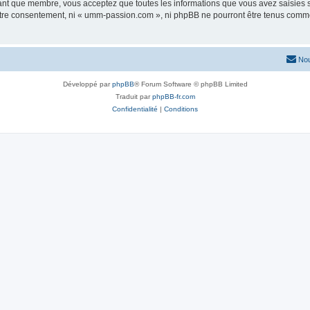
tant que membre, vous acceptez que toutes les informations que vous avez saisies
 votre consentement, ni « umm-passion.com », ni phpBB ne pourront être tenus comme
Nou
Développé par
phpBB
® Forum Software © phpBB Limited
Traduit par
phpBB-fr.com
Confidentialité
|
Conditions