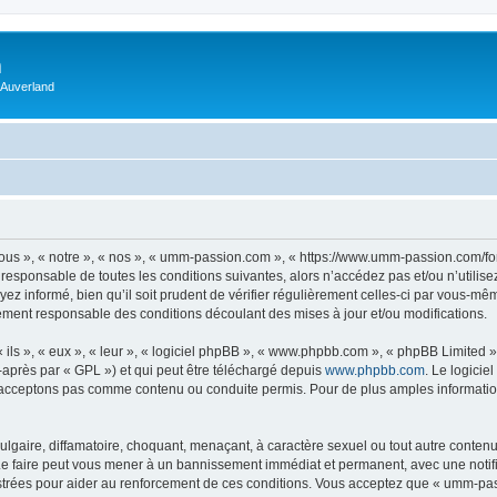
m
 Auverland
us », « notre », « nos », « umm-passion.com », « https://www.umm-passion.com/fo
 responsable de toutes les conditions suivantes, alors n’accédez pas et/ou n’utili
ez informé, bien qu’il soit prudent de vérifier régulièrement celles-ci par vous-m
ement responsable des conditions découlant des mises à jour et/ou modifications.
ls », « eux », « leur », « logiciel phpBB », « www.phpbb.com », « phpBB Limited »,
-après par « GPL ») et qui peut être téléchargé depuis
www.phpbb.com
. Le logicie
acceptons pas comme contenu ou conduite permis. Pour de plus amples informations
lgaire, diffamatoire, choquant, menaçant, à caractère sexuel ou tout autre contenu 
e faire peut vous mener à un bannissement immédiat et permanent, avec une notifica
strées pour aider au renforcement de ces conditions. Vous acceptez que « umm-pas