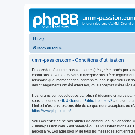
umm-passion.co
le forum des fans d'UMM, Cournil et
FAQ
Index du forum
umm-passion.com - Conditions d’utilisation
En accédant à « umm-passion.com » (désigné ci-après par « no
conditions suivantes. Si vous n’acceptez pas d’être légalement
n’importe quel moment et nous ferons tout pour que vous en soy
des changements ont été effectués, vous acceptez d’être légal
Nos forums sont développés par phpBB (désigné ci-après par « i
sous la licence «
GNU General Public License v2
» (désigné ci
Limited n’est pas responsable de ce que nous acceptons ou n’
https://www.phpbb.com/
.
Vous acceptez de ne pas publier de contenu abusif, obscène, vu
« umm-passion.com » est hébergé ou les lois internationales. L
nécessaire. Les adresses IP de tous les messages sont enregi