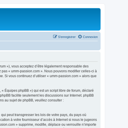
S’enregistrer
Connexion
rum »), vous acceptez d’être légalement responsable des
sez pas « umm-passion.com ». Nous pouvons modifier celles-ci à
ême. Si vous continuez d’utiliser « umm-passion.com » alors que
 « Équipes phpBB ») qui est un script libre de forum, déclaré
l phpBB facilite seulement les discussions sur Internet. phpBB
 au sujet de phpBB, veuillez consulter :
qui peut transgresser les lois de votre pays, du pays où
tion à votre fournisseur d’accès à Internet si nous le jugeons
sion.com » supprime, modifie, déplace ou verrouille n’importe