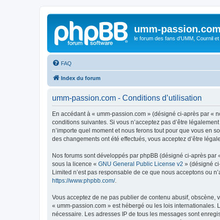
umm-passion.co
le forum des fans d'UMM, Cournil et
FAQ
Index du forum
umm-passion.com - Conditions d’utilisation
En accédant à « umm-passion.com » (désigné ci-après par « no
conditions suivantes. Si vous n’acceptez pas d’être légalement
n’importe quel moment et nous ferons tout pour que vous en soy
des changements ont été effectués, vous acceptez d’être légal
Nos forums sont développés par phpBB (désigné ci-après par « i
sous la licence «
GNU General Public License v2
» (désigné ci
Limited n’est pas responsable de ce que nous acceptons ou n’
https://www.phpbb.com/
.
Vous acceptez de ne pas publier de contenu abusif, obscène, vu
« umm-passion.com » est hébergé ou les lois internationales. L
nécessaire. Les adresses IP de tous les messages sont enregi