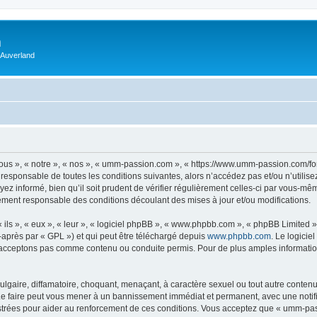
m
 Auverland
us », « notre », « nos », « umm-passion.com », « https://www.umm-passion.com/fo
 responsable de toutes les conditions suivantes, alors n’accédez pas et/ou n’utili
ez informé, bien qu’il soit prudent de vérifier régulièrement celles-ci par vous-m
ement responsable des conditions découlant des mises à jour et/ou modifications.
ls », « eux », « leur », « logiciel phpBB », « www.phpbb.com », « phpBB Limited »,
-après par « GPL ») et qui peut être téléchargé depuis
www.phpbb.com
. Le logicie
acceptons pas comme contenu ou conduite permis. Pour de plus amples informations
lgaire, diffamatoire, choquant, menaçant, à caractère sexuel ou tout autre contenu 
e faire peut vous mener à un bannissement immédiat et permanent, avec une notifica
strées pour aider au renforcement de ces conditions. Vous acceptez que « umm-pas