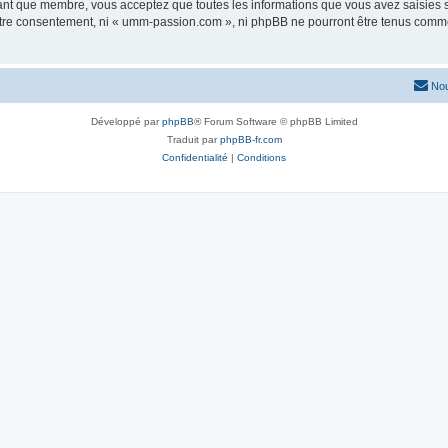
tant que membre, vous acceptez que toutes les informations que vous avez saisies
 votre consentement, ni « umm-passion.com », ni phpBB ne pourront être tenus comme
Nou
Développé par
phpBB
® Forum Software © phpBB Limited
Traduit par
phpBB-fr.com
Confidentialité
|
Conditions