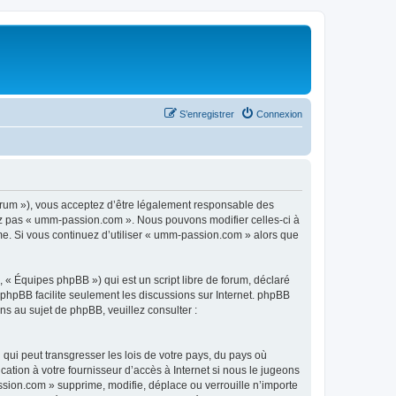
S’enregistrer
Connexion
rum »), vous acceptez d’être légalement responsable des
sez pas « umm-passion.com ». Nous pouvons modifier celles-ci à
ême. Si vous continuez d’utiliser « umm-passion.com » alors que
 « Équipes phpBB ») qui est un script libre de forum, déclaré
l phpBB facilite seulement les discussions sur Internet. phpBB
 au sujet de phpBB, veuillez consulter :
qui peut transgresser les lois de votre pays, du pays où
tion à votre fournisseur d’accès à Internet si nous le jugeons
sion.com » supprime, modifie, déplace ou verrouille n’importe