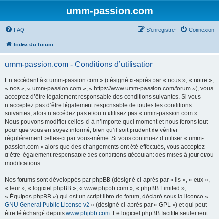
umm-passion.com
FAQ
S’enregistrer
Connexion
Index du forum
umm-passion.com - Conditions d’utilisation
En accédant à « umm-passion.com » (désigné ci-après par « nous », « notre »,
« nos », « umm-passion.com », « https://www.umm-passion.com/forum »), vous
acceptez d’être légalement responsable des conditions suivantes. Si vous
n’acceptez pas d’être légalement responsable de toutes les conditions
suivantes, alors n’accédez pas et/ou n’utilisez pas « umm-passion.com ».
Nous pouvons modifier celles-ci à n’importe quel moment et nous ferons tout
pour que vous en soyez informé, bien qu’il soit prudent de vérifier
régulièrement celles-ci par vous-même. Si vous continuez d’utiliser « umm-
passion.com » alors que des changements ont été effectués, vous acceptez
d’être légalement responsable des conditions découlant des mises à jour et/ou
modifications.
Nos forums sont développés par phpBB (désigné ci-après par « ils », « eux »,
« leur », « logiciel phpBB », « www.phpbb.com », « phpBB Limited »,
« Équipes phpBB ») qui est un script libre de forum, déclaré sous la licence «
GNU General Public License v2
» (désigné ci-après par « GPL ») et qui peut
être téléchargé depuis
www.phpbb.com
. Le logiciel phpBB facilite seulement