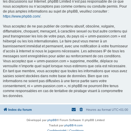
les discussions sur Internet. phpBB Limited n’est pas responsable de ce que
nous acceptons ou n’acceptons pas comme contenu ou conduite permis. Pour
de plus amples informations au sujet de phpBB, veuillez consulter :
https://www.phpbb.com/
.
Vous acceptez de ne pas publier de contenu abusif, obscène, vulgaire,
diffamatoire, choquant, menaçant, à caractère sexuel ou tout autre contenu qui
peut transgresser les lois de votre pays, du pays où « umm-passion.com » est
hébergé ou les lois internationales. Le faire peut vous mener à un
bannissement immédiat et permanent, avec une notification à votre fournisseur
d’accès à Internet si nous le jugeons nécessaire. Les adresses IP de tous les
messages sont enregistrées pour aider au renforcement de ces conditions.
Vous acceptez que « umm-passion.com » supprime, modifie, déplace ou
verrouille n’importe quel sujet lorsque nous estimons que cela est nécessaire.
En tant que membre, vous acceptez que toutes les informations que vous avez
saisies soient stockées dans notre base de données. Bien que ces
informations ne soient pas diffusées à une tierce partie sans votre
consentement, ni « umm-passion.com », ni phpBB ne pourront être tenus
comme responsables en cas de tentative de piratage visant à compromettre
les données.
Index du forum
Heures au format
UTC+01:00
Développé par
phpBB
® Forum Software © phpBB Limited
Traduit par
phpBB-fr.com
Confidentialité
|
Conditions