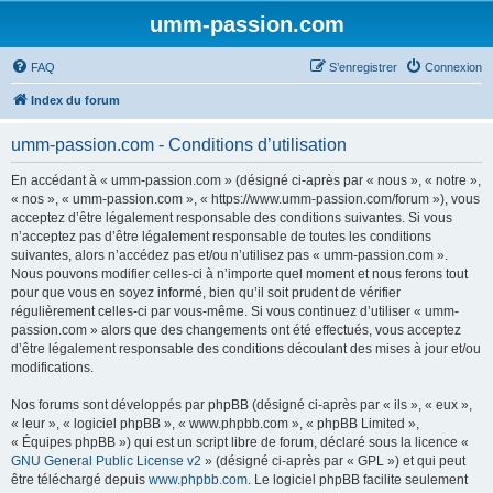
umm-passion.com
FAQ
S’enregistrer
Connexion
Index du forum
umm-passion.com - Conditions d’utilisation
En accédant à « umm-passion.com » (désigné ci-après par « nous », « notre »,
« nos », « umm-passion.com », « https://www.umm-passion.com/forum »), vous
acceptez d’être légalement responsable des conditions suivantes. Si vous
n’acceptez pas d’être légalement responsable de toutes les conditions
suivantes, alors n’accédez pas et/ou n’utilisez pas « umm-passion.com ».
Nous pouvons modifier celles-ci à n’importe quel moment et nous ferons tout
pour que vous en soyez informé, bien qu’il soit prudent de vérifier
régulièrement celles-ci par vous-même. Si vous continuez d’utiliser « umm-
passion.com » alors que des changements ont été effectués, vous acceptez
d’être légalement responsable des conditions découlant des mises à jour et/ou
modifications.
Nos forums sont développés par phpBB (désigné ci-après par « ils », « eux »,
« leur », « logiciel phpBB », « www.phpbb.com », « phpBB Limited »,
« Équipes phpBB ») qui est un script libre de forum, déclaré sous la licence «
GNU General Public License v2
» (désigné ci-après par « GPL ») et qui peut
être téléchargé depuis
www.phpbb.com
. Le logiciel phpBB facilite seulement