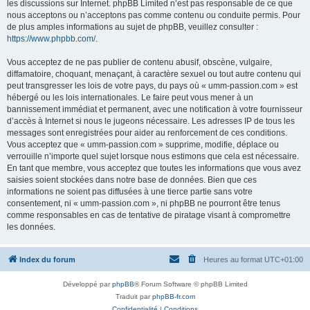
les discussions sur Internet. phpBB Limited n’est pas responsable de ce que
nous acceptons ou n’acceptons pas comme contenu ou conduite permis. Pour
de plus amples informations au sujet de phpBB, veuillez consulter :
https://www.phpbb.com/
.
Vous acceptez de ne pas publier de contenu abusif, obscène, vulgaire,
diffamatoire, choquant, menaçant, à caractère sexuel ou tout autre contenu qui
peut transgresser les lois de votre pays, du pays où « umm-passion.com » est
hébergé ou les lois internationales. Le faire peut vous mener à un
bannissement immédiat et permanent, avec une notification à votre fournisseur
d’accès à Internet si nous le jugeons nécessaire. Les adresses IP de tous les
messages sont enregistrées pour aider au renforcement de ces conditions.
Vous acceptez que « umm-passion.com » supprime, modifie, déplace ou
verrouille n’importe quel sujet lorsque nous estimons que cela est nécessaire.
En tant que membre, vous acceptez que toutes les informations que vous avez
saisies soient stockées dans notre base de données. Bien que ces
informations ne soient pas diffusées à une tierce partie sans votre
consentement, ni « umm-passion.com », ni phpBB ne pourront être tenus
comme responsables en cas de tentative de piratage visant à compromettre
les données.
Index du forum
Heures au format
UTC+01:00
Développé par
phpBB
® Forum Software © phpBB Limited
Traduit par
phpBB-fr.com
Confidentialité
|
Conditions