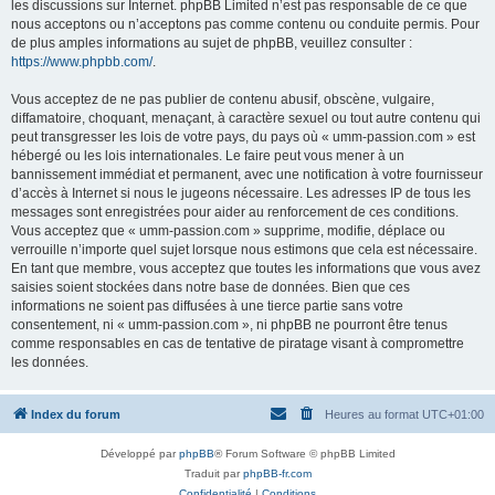
les discussions sur Internet. phpBB Limited n’est pas responsable de ce que
nous acceptons ou n’acceptons pas comme contenu ou conduite permis. Pour
de plus amples informations au sujet de phpBB, veuillez consulter :
https://www.phpbb.com/
.
Vous acceptez de ne pas publier de contenu abusif, obscène, vulgaire,
diffamatoire, choquant, menaçant, à caractère sexuel ou tout autre contenu qui
peut transgresser les lois de votre pays, du pays où « umm-passion.com » est
hébergé ou les lois internationales. Le faire peut vous mener à un
bannissement immédiat et permanent, avec une notification à votre fournisseur
d’accès à Internet si nous le jugeons nécessaire. Les adresses IP de tous les
messages sont enregistrées pour aider au renforcement de ces conditions.
Vous acceptez que « umm-passion.com » supprime, modifie, déplace ou
verrouille n’importe quel sujet lorsque nous estimons que cela est nécessaire.
En tant que membre, vous acceptez que toutes les informations que vous avez
saisies soient stockées dans notre base de données. Bien que ces
informations ne soient pas diffusées à une tierce partie sans votre
consentement, ni « umm-passion.com », ni phpBB ne pourront être tenus
comme responsables en cas de tentative de piratage visant à compromettre
les données.
Index du forum
Heures au format
UTC+01:00
Développé par
phpBB
® Forum Software © phpBB Limited
Traduit par
phpBB-fr.com
Confidentialité
|
Conditions