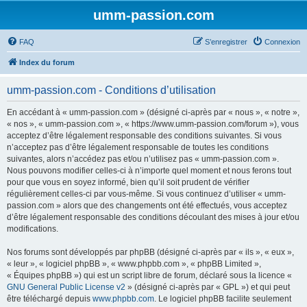
umm-passion.com
FAQ
S’enregistrer
Connexion
Index du forum
umm-passion.com - Conditions d’utilisation
En accédant à « umm-passion.com » (désigné ci-après par « nous », « notre »,
« nos », « umm-passion.com », « https://www.umm-passion.com/forum »), vous
acceptez d’être légalement responsable des conditions suivantes. Si vous
n’acceptez pas d’être légalement responsable de toutes les conditions
suivantes, alors n’accédez pas et/ou n’utilisez pas « umm-passion.com ».
Nous pouvons modifier celles-ci à n’importe quel moment et nous ferons tout
pour que vous en soyez informé, bien qu’il soit prudent de vérifier
régulièrement celles-ci par vous-même. Si vous continuez d’utiliser « umm-
passion.com » alors que des changements ont été effectués, vous acceptez
d’être légalement responsable des conditions découlant des mises à jour et/ou
modifications.
Nos forums sont développés par phpBB (désigné ci-après par « ils », « eux »,
« leur », « logiciel phpBB », « www.phpbb.com », « phpBB Limited »,
« Équipes phpBB ») qui est un script libre de forum, déclaré sous la licence «
GNU General Public License v2
» (désigné ci-après par « GPL ») et qui peut
être téléchargé depuis
www.phpbb.com
. Le logiciel phpBB facilite seulement