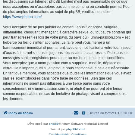
les discussions sur Internet. phpBB Limited n’est pas responsable de ce que
nous acceptons ou n’acceptons pas comme contenu ou conduite permis. Pour
de plus amples informations au sujet de phpBB, veuillez consulter :
https://www.phpbb.com/
.
Vous acceptez de ne pas publier de contenu abusif, obscène, vulgaire,
diffamatoire, choquant, menaçant, à caractère sexuel ou tout autre contenu qui
peut transgresser les lois de votre pays, du pays où « umm-passion.com » est
hébergé ou les lois internationales. Le faire peut vous mener à un
bannissement immédiat et permanent, avec une notification à votre fournisseur
d’accès à Internet si nous le jugeons nécessaire. Les adresses IP de tous les
messages sont enregistrées pour aider au renforcement de ces conditions.
Vous acceptez que « umm-passion.com » supprime, modifie, déplace ou
verrouille n’importe quel sujet lorsque nous estimons que cela est nécessaire.
En tant que membre, vous acceptez que toutes les informations que vous avez
saisies soient stockées dans notre base de données. Bien que ces
informations ne soient pas diffusées à une tierce partie sans votre
consentement, ni « umm-passion.com », ni phpBB ne pourront être tenus
comme responsables en cas de tentative de piratage visant à compromettre
les données.
Index du forum
Heures au format
UTC+01:00
Développé par
phpBB
® Forum Software © phpBB Limited
Traduit par
phpBB-fr.com
Confidentialité
|
Conditions