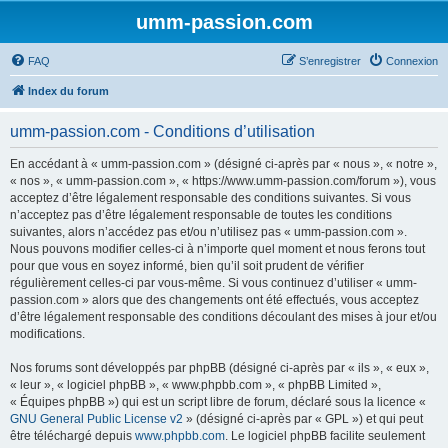
umm-passion.com
FAQ
S’enregistrer
Connexion
Index du forum
umm-passion.com - Conditions d’utilisation
En accédant à « umm-passion.com » (désigné ci-après par « nous », « notre »,
« nos », « umm-passion.com », « https://www.umm-passion.com/forum »), vous
acceptez d’être légalement responsable des conditions suivantes. Si vous
n’acceptez pas d’être légalement responsable de toutes les conditions
suivantes, alors n’accédez pas et/ou n’utilisez pas « umm-passion.com ».
Nous pouvons modifier celles-ci à n’importe quel moment et nous ferons tout
pour que vous en soyez informé, bien qu’il soit prudent de vérifier
régulièrement celles-ci par vous-même. Si vous continuez d’utiliser « umm-
passion.com » alors que des changements ont été effectués, vous acceptez
d’être légalement responsable des conditions découlant des mises à jour et/ou
modifications.
Nos forums sont développés par phpBB (désigné ci-après par « ils », « eux »,
« leur », « logiciel phpBB », « www.phpbb.com », « phpBB Limited »,
« Équipes phpBB ») qui est un script libre de forum, déclaré sous la licence «
GNU General Public License v2
» (désigné ci-après par « GPL ») et qui peut
être téléchargé depuis
www.phpbb.com
. Le logiciel phpBB facilite seulement