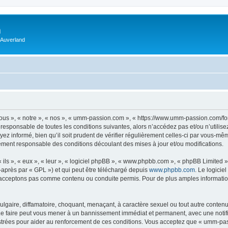
m
 Auverland
us », « notre », « nos », « umm-passion.com », « https://www.umm-passion.com/fo
 responsable de toutes les conditions suivantes, alors n’accédez pas et/ou n’utili
ez informé, bien qu’il soit prudent de vérifier régulièrement celles-ci par vous-m
ement responsable des conditions découlant des mises à jour et/ou modifications.
ls », « eux », « leur », « logiciel phpBB », « www.phpbb.com », « phpBB Limited »,
-après par « GPL ») et qui peut être téléchargé depuis
www.phpbb.com
. Le logicie
acceptons pas comme contenu ou conduite permis. Pour de plus amples informations
lgaire, diffamatoire, choquant, menaçant, à caractère sexuel ou tout autre contenu 
e faire peut vous mener à un bannissement immédiat et permanent, avec une notifica
strées pour aider au renforcement de ces conditions. Vous acceptez que « umm-pas