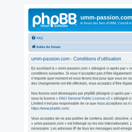
umm-passion.co
le forum des fans d'UMM, Cournil et
FAQ
Index du forum
umm-passion.com - Conditions d’utilisation
En accédant à « umm-passion.com » (désigné ci-après par « no
conditions suivantes. Si vous n’acceptez pas d’être légalement
n’importe quel moment et nous ferons tout pour que vous en soy
des changements ont été effectués, vous acceptez d’être légal
Nos forums sont développés par phpBB (désigné ci-après par « i
sous la licence «
GNU General Public License v2
» (désigné ci
Limited n’est pas responsable de ce que nous acceptons ou n’
https://www.phpbb.com/
.
Vous acceptez de ne pas publier de contenu abusif, obscène, vu
« umm-passion.com » est hébergé ou les lois internationales. L
nécessaire. Les adresses IP de tous les messages sont enregi