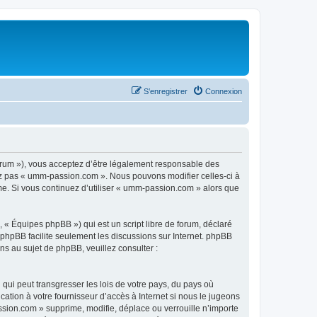
S’enregistrer
Connexion
rum »), vous acceptez d’être légalement responsable des
sez pas « umm-passion.com ». Nous pouvons modifier celles-ci à
ême. Si vous continuez d’utiliser « umm-passion.com » alors que
 « Équipes phpBB ») qui est un script libre de forum, déclaré
l phpBB facilite seulement les discussions sur Internet. phpBB
 au sujet de phpBB, veuillez consulter :
qui peut transgresser les lois de votre pays, du pays où
tion à votre fournisseur d’accès à Internet si nous le jugeons
sion.com » supprime, modifie, déplace ou verrouille n’importe