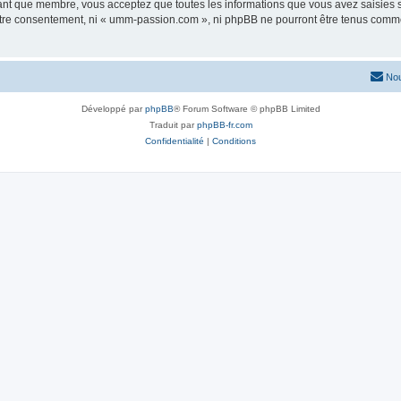
tant que membre, vous acceptez que toutes les informations que vous avez saisies
 votre consentement, ni « umm-passion.com », ni phpBB ne pourront être tenus comme
Nou
Développé par
phpBB
® Forum Software © phpBB Limited
Traduit par
phpBB-fr.com
Confidentialité
|
Conditions