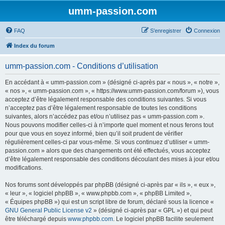
umm-passion.com
FAQ
S’enregistrer
Connexion
Index du forum
umm-passion.com - Conditions d’utilisation
En accédant à « umm-passion.com » (désigné ci-après par « nous », « notre »,
« nos », « umm-passion.com », « https://www.umm-passion.com/forum »), vous
acceptez d’être légalement responsable des conditions suivantes. Si vous
n’acceptez pas d’être légalement responsable de toutes les conditions
suivantes, alors n’accédez pas et/ou n’utilisez pas « umm-passion.com ».
Nous pouvons modifier celles-ci à n’importe quel moment et nous ferons tout
pour que vous en soyez informé, bien qu’il soit prudent de vérifier
régulièrement celles-ci par vous-même. Si vous continuez d’utiliser « umm-
passion.com » alors que des changements ont été effectués, vous acceptez
d’être légalement responsable des conditions découlant des mises à jour et/ou
modifications.
Nos forums sont développés par phpBB (désigné ci-après par « ils », « eux »,
« leur », « logiciel phpBB », « www.phpbb.com », « phpBB Limited »,
« Équipes phpBB ») qui est un script libre de forum, déclaré sous la licence «
GNU General Public License v2
» (désigné ci-après par « GPL ») et qui peut
être téléchargé depuis
www.phpbb.com
. Le logiciel phpBB facilite seulement