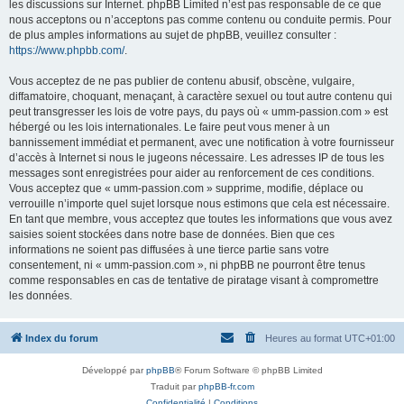
les discussions sur Internet. phpBB Limited n’est pas responsable de ce que
nous acceptons ou n’acceptons pas comme contenu ou conduite permis. Pour
de plus amples informations au sujet de phpBB, veuillez consulter :
https://www.phpbb.com/
.
Vous acceptez de ne pas publier de contenu abusif, obscène, vulgaire,
diffamatoire, choquant, menaçant, à caractère sexuel ou tout autre contenu qui
peut transgresser les lois de votre pays, du pays où « umm-passion.com » est
hébergé ou les lois internationales. Le faire peut vous mener à un
bannissement immédiat et permanent, avec une notification à votre fournisseur
d’accès à Internet si nous le jugeons nécessaire. Les adresses IP de tous les
messages sont enregistrées pour aider au renforcement de ces conditions.
Vous acceptez que « umm-passion.com » supprime, modifie, déplace ou
verrouille n’importe quel sujet lorsque nous estimons que cela est nécessaire.
En tant que membre, vous acceptez que toutes les informations que vous avez
saisies soient stockées dans notre base de données. Bien que ces
informations ne soient pas diffusées à une tierce partie sans votre
consentement, ni « umm-passion.com », ni phpBB ne pourront être tenus
comme responsables en cas de tentative de piratage visant à compromettre
les données.
Index du forum
Heures au format
UTC+01:00
Développé par
phpBB
® Forum Software © phpBB Limited
Traduit par
phpBB-fr.com
Confidentialité
|
Conditions