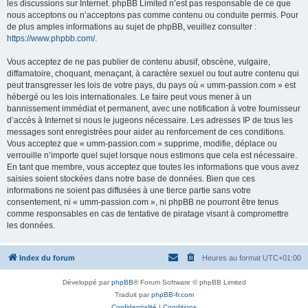
les discussions sur Internet. phpBB Limited n’est pas responsable de ce que
nous acceptons ou n’acceptons pas comme contenu ou conduite permis. Pour
de plus amples informations au sujet de phpBB, veuillez consulter :
https://www.phpbb.com/
.
Vous acceptez de ne pas publier de contenu abusif, obscène, vulgaire,
diffamatoire, choquant, menaçant, à caractère sexuel ou tout autre contenu qui
peut transgresser les lois de votre pays, du pays où « umm-passion.com » est
hébergé ou les lois internationales. Le faire peut vous mener à un
bannissement immédiat et permanent, avec une notification à votre fournisseur
d’accès à Internet si nous le jugeons nécessaire. Les adresses IP de tous les
messages sont enregistrées pour aider au renforcement de ces conditions.
Vous acceptez que « umm-passion.com » supprime, modifie, déplace ou
verrouille n’importe quel sujet lorsque nous estimons que cela est nécessaire.
En tant que membre, vous acceptez que toutes les informations que vous avez
saisies soient stockées dans notre base de données. Bien que ces
informations ne soient pas diffusées à une tierce partie sans votre
consentement, ni « umm-passion.com », ni phpBB ne pourront être tenus
comme responsables en cas de tentative de piratage visant à compromettre
les données.
Index du forum
Heures au format
UTC+01:00
Développé par
phpBB
® Forum Software © phpBB Limited
Traduit par
phpBB-fr.com
Confidentialité
|
Conditions