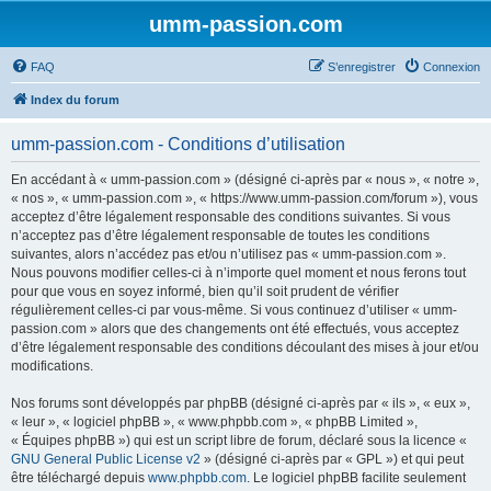
umm-passion.com
FAQ
S’enregistrer
Connexion
Index du forum
umm-passion.com - Conditions d’utilisation
En accédant à « umm-passion.com » (désigné ci-après par « nous », « notre »,
« nos », « umm-passion.com », « https://www.umm-passion.com/forum »), vous
acceptez d’être légalement responsable des conditions suivantes. Si vous
n’acceptez pas d’être légalement responsable de toutes les conditions
suivantes, alors n’accédez pas et/ou n’utilisez pas « umm-passion.com ».
Nous pouvons modifier celles-ci à n’importe quel moment et nous ferons tout
pour que vous en soyez informé, bien qu’il soit prudent de vérifier
régulièrement celles-ci par vous-même. Si vous continuez d’utiliser « umm-
passion.com » alors que des changements ont été effectués, vous acceptez
d’être légalement responsable des conditions découlant des mises à jour et/ou
modifications.
Nos forums sont développés par phpBB (désigné ci-après par « ils », « eux »,
« leur », « logiciel phpBB », « www.phpbb.com », « phpBB Limited »,
« Équipes phpBB ») qui est un script libre de forum, déclaré sous la licence «
GNU General Public License v2
» (désigné ci-après par « GPL ») et qui peut
être téléchargé depuis
www.phpbb.com
. Le logiciel phpBB facilite seulement