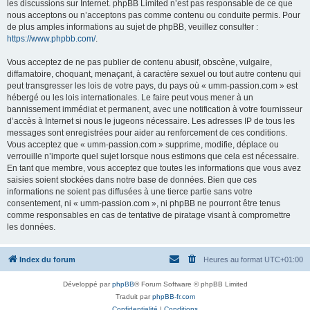
les discussions sur Internet. phpBB Limited n’est pas responsable de ce que
nous acceptons ou n’acceptons pas comme contenu ou conduite permis. Pour
de plus amples informations au sujet de phpBB, veuillez consulter :
https://www.phpbb.com/
.
Vous acceptez de ne pas publier de contenu abusif, obscène, vulgaire,
diffamatoire, choquant, menaçant, à caractère sexuel ou tout autre contenu qui
peut transgresser les lois de votre pays, du pays où « umm-passion.com » est
hébergé ou les lois internationales. Le faire peut vous mener à un
bannissement immédiat et permanent, avec une notification à votre fournisseur
d’accès à Internet si nous le jugeons nécessaire. Les adresses IP de tous les
messages sont enregistrées pour aider au renforcement de ces conditions.
Vous acceptez que « umm-passion.com » supprime, modifie, déplace ou
verrouille n’importe quel sujet lorsque nous estimons que cela est nécessaire.
En tant que membre, vous acceptez que toutes les informations que vous avez
saisies soient stockées dans notre base de données. Bien que ces
informations ne soient pas diffusées à une tierce partie sans votre
consentement, ni « umm-passion.com », ni phpBB ne pourront être tenus
comme responsables en cas de tentative de piratage visant à compromettre
les données.
Index du forum
Heures au format
UTC+01:00
Développé par
phpBB
® Forum Software © phpBB Limited
Traduit par
phpBB-fr.com
Confidentialité
|
Conditions