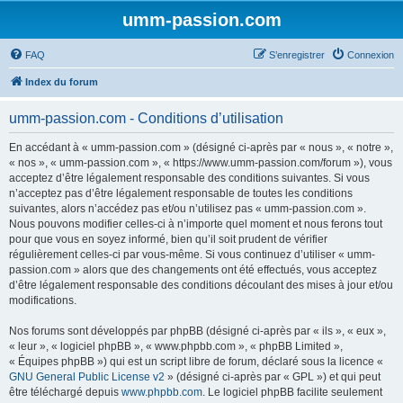
umm-passion.com
FAQ
S’enregistrer
Connexion
Index du forum
umm-passion.com - Conditions d’utilisation
En accédant à « umm-passion.com » (désigné ci-après par « nous », « notre »,
« nos », « umm-passion.com », « https://www.umm-passion.com/forum »), vous
acceptez d’être légalement responsable des conditions suivantes. Si vous
n’acceptez pas d’être légalement responsable de toutes les conditions
suivantes, alors n’accédez pas et/ou n’utilisez pas « umm-passion.com ».
Nous pouvons modifier celles-ci à n’importe quel moment et nous ferons tout
pour que vous en soyez informé, bien qu’il soit prudent de vérifier
régulièrement celles-ci par vous-même. Si vous continuez d’utiliser « umm-
passion.com » alors que des changements ont été effectués, vous acceptez
d’être légalement responsable des conditions découlant des mises à jour et/ou
modifications.
Nos forums sont développés par phpBB (désigné ci-après par « ils », « eux »,
« leur », « logiciel phpBB », « www.phpbb.com », « phpBB Limited »,
« Équipes phpBB ») qui est un script libre de forum, déclaré sous la licence «
GNU General Public License v2
» (désigné ci-après par « GPL ») et qui peut
être téléchargé depuis
www.phpbb.com
. Le logiciel phpBB facilite seulement