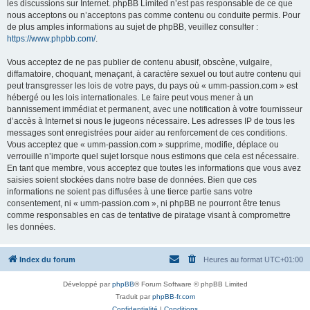
les discussions sur Internet. phpBB Limited n’est pas responsable de ce que
nous acceptons ou n’acceptons pas comme contenu ou conduite permis. Pour
de plus amples informations au sujet de phpBB, veuillez consulter :
https://www.phpbb.com/
.
Vous acceptez de ne pas publier de contenu abusif, obscène, vulgaire,
diffamatoire, choquant, menaçant, à caractère sexuel ou tout autre contenu qui
peut transgresser les lois de votre pays, du pays où « umm-passion.com » est
hébergé ou les lois internationales. Le faire peut vous mener à un
bannissement immédiat et permanent, avec une notification à votre fournisseur
d’accès à Internet si nous le jugeons nécessaire. Les adresses IP de tous les
messages sont enregistrées pour aider au renforcement de ces conditions.
Vous acceptez que « umm-passion.com » supprime, modifie, déplace ou
verrouille n’importe quel sujet lorsque nous estimons que cela est nécessaire.
En tant que membre, vous acceptez que toutes les informations que vous avez
saisies soient stockées dans notre base de données. Bien que ces
informations ne soient pas diffusées à une tierce partie sans votre
consentement, ni « umm-passion.com », ni phpBB ne pourront être tenus
comme responsables en cas de tentative de piratage visant à compromettre
les données.
Index du forum
Heures au format
UTC+01:00
Développé par
phpBB
® Forum Software © phpBB Limited
Traduit par
phpBB-fr.com
Confidentialité
|
Conditions