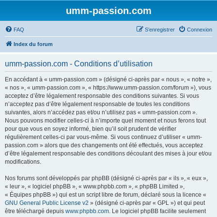
umm-passion.com
FAQ
S’enregistrer
Connexion
Index du forum
umm-passion.com - Conditions d’utilisation
En accédant à « umm-passion.com » (désigné ci-après par « nous », « notre »,
« nos », « umm-passion.com », « https://www.umm-passion.com/forum »), vous
acceptez d’être légalement responsable des conditions suivantes. Si vous
n’acceptez pas d’être légalement responsable de toutes les conditions
suivantes, alors n’accédez pas et/ou n’utilisez pas « umm-passion.com ».
Nous pouvons modifier celles-ci à n’importe quel moment et nous ferons tout
pour que vous en soyez informé, bien qu’il soit prudent de vérifier
régulièrement celles-ci par vous-même. Si vous continuez d’utiliser « umm-
passion.com » alors que des changements ont été effectués, vous acceptez
d’être légalement responsable des conditions découlant des mises à jour et/ou
modifications.
Nos forums sont développés par phpBB (désigné ci-après par « ils », « eux »,
« leur », « logiciel phpBB », « www.phpbb.com », « phpBB Limited »,
« Équipes phpBB ») qui est un script libre de forum, déclaré sous la licence «
GNU General Public License v2
» (désigné ci-après par « GPL ») et qui peut
être téléchargé depuis
www.phpbb.com
. Le logiciel phpBB facilite seulement