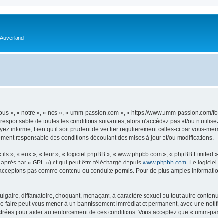
m
 Auverland
us », « notre », « nos », « umm-passion.com », « https://www.umm-passion.com/fo
 responsable de toutes les conditions suivantes, alors n’accédez pas et/ou n’utili
ez informé, bien qu’il soit prudent de vérifier régulièrement celles-ci par vous-m
ement responsable des conditions découlant des mises à jour et/ou modifications.
ls », « eux », « leur », « logiciel phpBB », « www.phpbb.com », « phpBB Limited »,
-après par « GPL ») et qui peut être téléchargé depuis
www.phpbb.com
. Le logicie
acceptons pas comme contenu ou conduite permis. Pour de plus amples informations
lgaire, diffamatoire, choquant, menaçant, à caractère sexuel ou tout autre contenu 
e faire peut vous mener à un bannissement immédiat et permanent, avec une notifica
strées pour aider au renforcement de ces conditions. Vous acceptez que « umm-pas