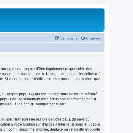
S’enregistrer
Connexion
rum »), vous acceptez d’être légalement responsable des
sez pas « umm-passion.com ». Nous pouvons modifier celles-ci à
ême. Si vous continuez d’utiliser « umm-passion.com » alors que
 « Équipes phpBB ») qui est un script libre de forum, déclaré
l phpBB facilite seulement les discussions sur Internet. phpBB
 au sujet de phpBB, veuillez consulter :
qui peut transgresser les lois de votre pays, du pays où
tion à votre fournisseur d’accès à Internet si nous le jugeons
sion.com » supprime, modifie, déplace ou verrouille n’importe