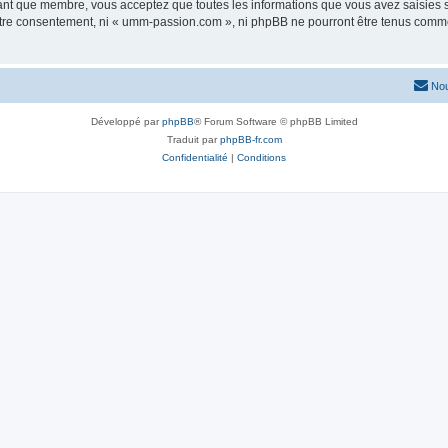
tant que membre, vous acceptez que toutes les informations que vous avez saisies
 votre consentement, ni « umm-passion.com », ni phpBB ne pourront être tenus comme
Nou
Développé par
phpBB
® Forum Software © phpBB Limited
Traduit par
phpBB-fr.com
Confidentialité
|
Conditions