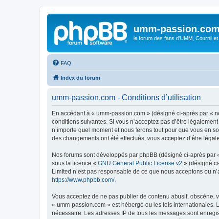
umm-passion.co
le forum des fans d'UMM, Cournil et
FAQ
Index du forum
umm-passion.com - Conditions d’utilisation
En accédant à « umm-passion.com » (désigné ci-après par « no
conditions suivantes. Si vous n’acceptez pas d’être légalement
n’importe quel moment et nous ferons tout pour que vous en soy
des changements ont été effectués, vous acceptez d’être légal
Nos forums sont développés par phpBB (désigné ci-après par « i
sous la licence «
GNU General Public License v2
» (désigné ci
Limited n’est pas responsable de ce que nous acceptons ou n’
https://www.phpbb.com/
.
Vous acceptez de ne pas publier de contenu abusif, obscène, vu
« umm-passion.com » est hébergé ou les lois internationales. L
nécessaire. Les adresses IP de tous les messages sont enregi