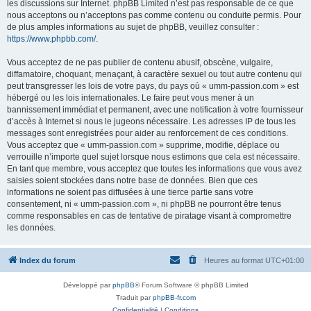
les discussions sur Internet. phpBB Limited n’est pas responsable de ce que
nous acceptons ou n’acceptons pas comme contenu ou conduite permis. Pour
de plus amples informations au sujet de phpBB, veuillez consulter :
https://www.phpbb.com/
.
Vous acceptez de ne pas publier de contenu abusif, obscène, vulgaire,
diffamatoire, choquant, menaçant, à caractère sexuel ou tout autre contenu qui
peut transgresser les lois de votre pays, du pays où « umm-passion.com » est
hébergé ou les lois internationales. Le faire peut vous mener à un
bannissement immédiat et permanent, avec une notification à votre fournisseur
d’accès à Internet si nous le jugeons nécessaire. Les adresses IP de tous les
messages sont enregistrées pour aider au renforcement de ces conditions.
Vous acceptez que « umm-passion.com » supprime, modifie, déplace ou
verrouille n’importe quel sujet lorsque nous estimons que cela est nécessaire.
En tant que membre, vous acceptez que toutes les informations que vous avez
saisies soient stockées dans notre base de données. Bien que ces
informations ne soient pas diffusées à une tierce partie sans votre
consentement, ni « umm-passion.com », ni phpBB ne pourront être tenus
comme responsables en cas de tentative de piratage visant à compromettre
les données.
Index du forum
Heures au format
UTC+01:00
Développé par
phpBB
® Forum Software © phpBB Limited
Traduit par
phpBB-fr.com
Confidentialité
|
Conditions