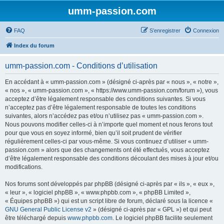
umm-passion.com
FAQ
S’enregistrer
Connexion
Index du forum
umm-passion.com - Conditions d’utilisation
En accédant à « umm-passion.com » (désigné ci-après par « nous », « notre »,
« nos », « umm-passion.com », « https://www.umm-passion.com/forum »), vous
acceptez d’être légalement responsable des conditions suivantes. Si vous
n’acceptez pas d’être légalement responsable de toutes les conditions
suivantes, alors n’accédez pas et/ou n’utilisez pas « umm-passion.com ».
Nous pouvons modifier celles-ci à n’importe quel moment et nous ferons tout
pour que vous en soyez informé, bien qu’il soit prudent de vérifier
régulièrement celles-ci par vous-même. Si vous continuez d’utiliser « umm-
passion.com » alors que des changements ont été effectués, vous acceptez
d’être légalement responsable des conditions découlant des mises à jour et/ou
modifications.
Nos forums sont développés par phpBB (désigné ci-après par « ils », « eux »,
« leur », « logiciel phpBB », « www.phpbb.com », « phpBB Limited »,
« Équipes phpBB ») qui est un script libre de forum, déclaré sous la licence «
GNU General Public License v2
» (désigné ci-après par « GPL ») et qui peut
être téléchargé depuis
www.phpbb.com
. Le logiciel phpBB facilite seulement