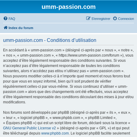
umm-passion.com
FAQ
S’enregistrer
Connexion
Index du forum
umm-passion.com - Conditions d’utilisation
En accédant à « umm-passion.com » (désigné ci-après par « nous », « notre »,
« nos », « umm-passion.com », « https://www.umm-passion.com/forum »), vous
acceptez d’être légalement responsable des conditions suivantes. Si vous
n’acceptez pas d’être légalement responsable de toutes les conditions
suivantes, alors n’accédez pas et/ou n’utilisez pas « umm-passion.com ».
Nous pouvons modifier celles-ci à n’importe quel moment et nous ferons tout
pour que vous en soyez informé, bien qu’il soit prudent de vérifier
régulièrement celles-ci par vous-même. Si vous continuez d’utiliser « umm-
passion.com » alors que des changements ont été effectués, vous acceptez
d’être légalement responsable des conditions découlant des mises à jour et/ou
modifications.
Nos forums sont développés par phpBB (désigné ci-après par « ils », « eux »,
« leur », « logiciel phpBB », « www.phpbb.com », « phpBB Limited »,
« Équipes phpBB ») qui est un script libre de forum, déclaré sous la licence «
GNU General Public License v2
» (désigné ci-après par « GPL ») et qui peut
être téléchargé depuis
www.phpbb.com
. Le logiciel phpBB facilite seulement