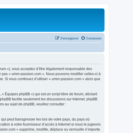
S’enregistrer
Connexion
rum »), vous acceptez d’être légalement responsable des
sez pas « umm-passion.com ». Nous pouvons modifier celles-ci à
ême. Si vous continuez d’utiliser « umm-passion.com » alors que
 « Équipes phpBB ») qui est un script libre de forum, déclaré
l phpBB facilite seulement les discussions sur Internet. phpBB
 au sujet de phpBB, veuillez consulter :
qui peut transgresser les lois de votre pays, du pays où
tion à votre fournisseur d’accès à Internet si nous le jugeons
sion.com » supprime, modifie, déplace ou verrouille n’importe