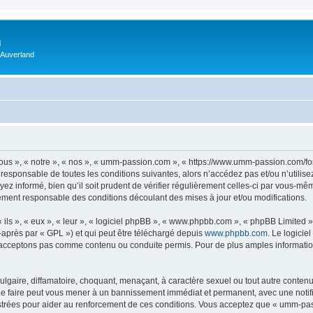
m
 Auverland
us », « notre », « nos », « umm-passion.com », « https://www.umm-passion.com/fo
 responsable de toutes les conditions suivantes, alors n’accédez pas et/ou n’utili
ez informé, bien qu’il soit prudent de vérifier régulièrement celles-ci par vous-m
ement responsable des conditions découlant des mises à jour et/ou modifications.
ls », « eux », « leur », « logiciel phpBB », « www.phpbb.com », « phpBB Limited »,
-après par « GPL ») et qui peut être téléchargé depuis
www.phpbb.com
. Le logicie
acceptons pas comme contenu ou conduite permis. Pour de plus amples informations
lgaire, diffamatoire, choquant, menaçant, à caractère sexuel ou tout autre contenu 
e faire peut vous mener à un bannissement immédiat et permanent, avec une notifica
strées pour aider au renforcement de ces conditions. Vous acceptez que « umm-pas