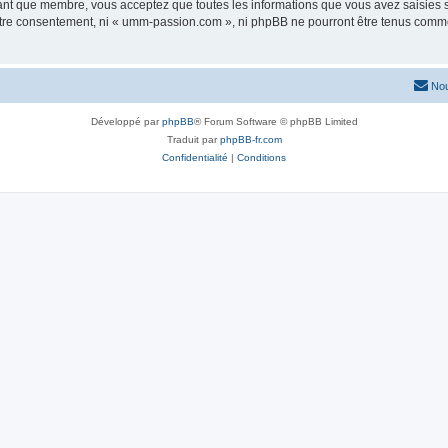
tant que membre, vous acceptez que toutes les informations que vous avez saisies
 votre consentement, ni « umm-passion.com », ni phpBB ne pourront être tenus comme
Nou
Développé par
phpBB
® Forum Software © phpBB Limited
Traduit par
phpBB-fr.com
Confidentialité
|
Conditions