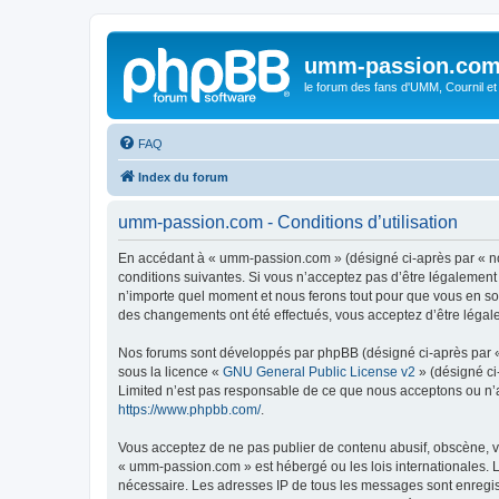
umm-passion.co
le forum des fans d'UMM, Cournil et
FAQ
Index du forum
umm-passion.com - Conditions d’utilisation
En accédant à « umm-passion.com » (désigné ci-après par « no
conditions suivantes. Si vous n’acceptez pas d’être légalement
n’importe quel moment et nous ferons tout pour que vous en soy
des changements ont été effectués, vous acceptez d’être légal
Nos forums sont développés par phpBB (désigné ci-après par « i
sous la licence «
GNU General Public License v2
» (désigné ci
Limited n’est pas responsable de ce que nous acceptons ou n’
https://www.phpbb.com/
.
Vous acceptez de ne pas publier de contenu abusif, obscène, vu
« umm-passion.com » est hébergé ou les lois internationales. L
nécessaire. Les adresses IP de tous les messages sont enregi