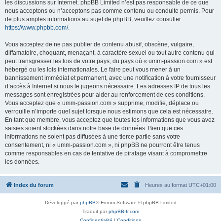
les discussions sur Internet. phpBB Limited n’est pas responsable de ce que
nous acceptons ou n’acceptons pas comme contenu ou conduite permis. Pour
de plus amples informations au sujet de phpBB, veuillez consulter :
https://www.phpbb.com/
.
Vous acceptez de ne pas publier de contenu abusif, obscène, vulgaire,
diffamatoire, choquant, menaçant, à caractère sexuel ou tout autre contenu qui
peut transgresser les lois de votre pays, du pays où « umm-passion.com » est
hébergé ou les lois internationales. Le faire peut vous mener à un
bannissement immédiat et permanent, avec une notification à votre fournisseur
d’accès à Internet si nous le jugeons nécessaire. Les adresses IP de tous les
messages sont enregistrées pour aider au renforcement de ces conditions.
Vous acceptez que « umm-passion.com » supprime, modifie, déplace ou
verrouille n’importe quel sujet lorsque nous estimons que cela est nécessaire.
En tant que membre, vous acceptez que toutes les informations que vous avez
saisies soient stockées dans notre base de données. Bien que ces
informations ne soient pas diffusées à une tierce partie sans votre
consentement, ni « umm-passion.com », ni phpBB ne pourront être tenus
comme responsables en cas de tentative de piratage visant à compromettre
les données.
Index du forum
Heures au format
UTC+01:00
Développé par
phpBB
® Forum Software © phpBB Limited
Traduit par
phpBB-fr.com
Confidentialité
|
Conditions