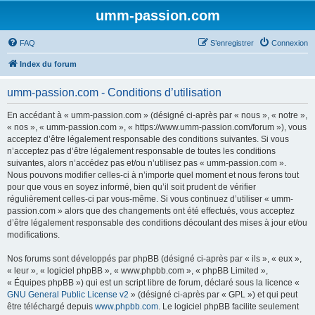
umm-passion.com
FAQ
S’enregistrer
Connexion
Index du forum
umm-passion.com - Conditions d’utilisation
En accédant à « umm-passion.com » (désigné ci-après par « nous », « notre »,
« nos », « umm-passion.com », « https://www.umm-passion.com/forum »), vous
acceptez d’être légalement responsable des conditions suivantes. Si vous
n’acceptez pas d’être légalement responsable de toutes les conditions
suivantes, alors n’accédez pas et/ou n’utilisez pas « umm-passion.com ».
Nous pouvons modifier celles-ci à n’importe quel moment et nous ferons tout
pour que vous en soyez informé, bien qu’il soit prudent de vérifier
régulièrement celles-ci par vous-même. Si vous continuez d’utiliser « umm-
passion.com » alors que des changements ont été effectués, vous acceptez
d’être légalement responsable des conditions découlant des mises à jour et/ou
modifications.
Nos forums sont développés par phpBB (désigné ci-après par « ils », « eux »,
« leur », « logiciel phpBB », « www.phpbb.com », « phpBB Limited »,
« Équipes phpBB ») qui est un script libre de forum, déclaré sous la licence «
GNU General Public License v2
» (désigné ci-après par « GPL ») et qui peut
être téléchargé depuis
www.phpbb.com
. Le logiciel phpBB facilite seulement