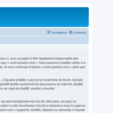
S’enregistrer
Connexion
rum »), vous acceptez d’être légalement responsable des
sez pas « umm-passion.com ». Nous pouvons modifier celles-ci à
ême. Si vous continuez d’utiliser « umm-passion.com » alors que
 « Équipes phpBB ») qui est un script libre de forum, déclaré
l phpBB facilite seulement les discussions sur Internet. phpBB
 au sujet de phpBB, veuillez consulter :
qui peut transgresser les lois de votre pays, du pays où
tion à votre fournisseur d’accès à Internet si nous le jugeons
sion.com » supprime, modifie, déplace ou verrouille n’importe