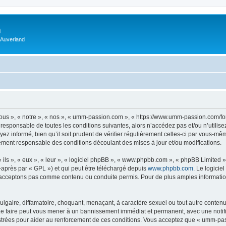
m
 Auverland
us », « notre », « nos », « umm-passion.com », « https://www.umm-passion.com/fo
 responsable de toutes les conditions suivantes, alors n’accédez pas et/ou n’utili
ez informé, bien qu’il soit prudent de vérifier régulièrement celles-ci par vous-m
ement responsable des conditions découlant des mises à jour et/ou modifications.
ls », « eux », « leur », « logiciel phpBB », « www.phpbb.com », « phpBB Limited »,
-après par « GPL ») et qui peut être téléchargé depuis
www.phpbb.com
. Le logicie
acceptons pas comme contenu ou conduite permis. Pour de plus amples informations
lgaire, diffamatoire, choquant, menaçant, à caractère sexuel ou tout autre contenu 
e faire peut vous mener à un bannissement immédiat et permanent, avec une notifica
strées pour aider au renforcement de ces conditions. Vous acceptez que « umm-pas