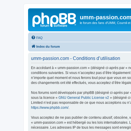
umm-passion.co
le forum des fans d'UMM, Cournil et
FAQ
Index du forum
umm-passion.com - Conditions d’utilisation
En accédant à « umm-passion.com » (désigné ci-après par « no
conditions suivantes. Si vous n’acceptez pas d’être légalement
n’importe quel moment et nous ferons tout pour que vous en soy
des changements ont été effectués, vous acceptez d’être légal
Nos forums sont développés par phpBB (désigné ci-après par « i
sous la licence «
GNU General Public License v2
» (désigné ci
Limited n’est pas responsable de ce que nous acceptons ou n’
https://www.phpbb.com/
.
Vous acceptez de ne pas publier de contenu abusif, obscène, vu
« umm-passion.com » est hébergé ou les lois internationales. L
nécessaire. Les adresses IP de tous les messages sont enregi