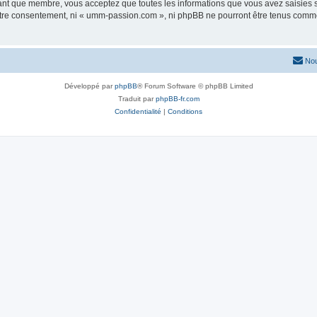
tant que membre, vous acceptez que toutes les informations que vous avez saisies
 votre consentement, ni « umm-passion.com », ni phpBB ne pourront être tenus comme
Nou
Développé par
phpBB
® Forum Software © phpBB Limited
Traduit par
phpBB-fr.com
Confidentialité
|
Conditions