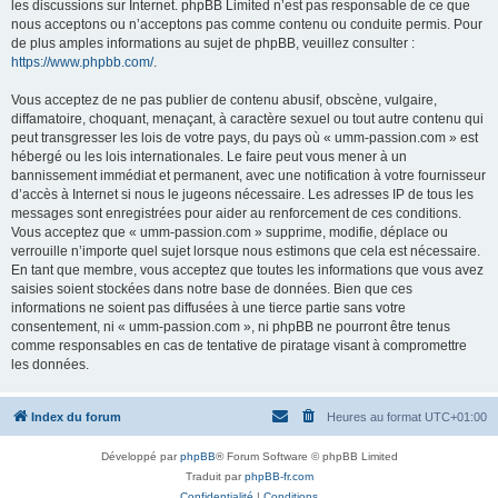
les discussions sur Internet. phpBB Limited n’est pas responsable de ce que
nous acceptons ou n’acceptons pas comme contenu ou conduite permis. Pour
de plus amples informations au sujet de phpBB, veuillez consulter :
https://www.phpbb.com/
.
Vous acceptez de ne pas publier de contenu abusif, obscène, vulgaire,
diffamatoire, choquant, menaçant, à caractère sexuel ou tout autre contenu qui
peut transgresser les lois de votre pays, du pays où « umm-passion.com » est
hébergé ou les lois internationales. Le faire peut vous mener à un
bannissement immédiat et permanent, avec une notification à votre fournisseur
d’accès à Internet si nous le jugeons nécessaire. Les adresses IP de tous les
messages sont enregistrées pour aider au renforcement de ces conditions.
Vous acceptez que « umm-passion.com » supprime, modifie, déplace ou
verrouille n’importe quel sujet lorsque nous estimons que cela est nécessaire.
En tant que membre, vous acceptez que toutes les informations que vous avez
saisies soient stockées dans notre base de données. Bien que ces
informations ne soient pas diffusées à une tierce partie sans votre
consentement, ni « umm-passion.com », ni phpBB ne pourront être tenus
comme responsables en cas de tentative de piratage visant à compromettre
les données.
Index du forum
Heures au format
UTC+01:00
Développé par
phpBB
® Forum Software © phpBB Limited
Traduit par
phpBB-fr.com
Confidentialité
|
Conditions