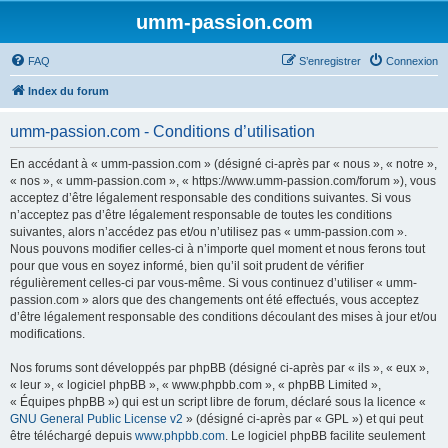
umm-passion.com
FAQ
S’enregistrer
Connexion
Index du forum
umm-passion.com - Conditions d’utilisation
En accédant à « umm-passion.com » (désigné ci-après par « nous », « notre »,
« nos », « umm-passion.com », « https://www.umm-passion.com/forum »), vous
acceptez d’être légalement responsable des conditions suivantes. Si vous
n’acceptez pas d’être légalement responsable de toutes les conditions
suivantes, alors n’accédez pas et/ou n’utilisez pas « umm-passion.com ».
Nous pouvons modifier celles-ci à n’importe quel moment et nous ferons tout
pour que vous en soyez informé, bien qu’il soit prudent de vérifier
régulièrement celles-ci par vous-même. Si vous continuez d’utiliser « umm-
passion.com » alors que des changements ont été effectués, vous acceptez
d’être légalement responsable des conditions découlant des mises à jour et/ou
modifications.
Nos forums sont développés par phpBB (désigné ci-après par « ils », « eux »,
« leur », « logiciel phpBB », « www.phpbb.com », « phpBB Limited »,
« Équipes phpBB ») qui est un script libre de forum, déclaré sous la licence «
GNU General Public License v2
» (désigné ci-après par « GPL ») et qui peut
être téléchargé depuis
www.phpbb.com
. Le logiciel phpBB facilite seulement