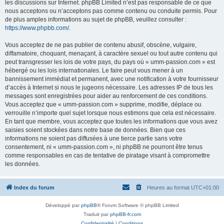
les discussions sur Internet. phpBB Limited n’est pas responsable de ce que
nous acceptons ou n’acceptons pas comme contenu ou conduite permis. Pour
de plus amples informations au sujet de phpBB, veuillez consulter :
https://www.phpbb.com/
.
Vous acceptez de ne pas publier de contenu abusif, obscène, vulgaire,
diffamatoire, choquant, menaçant, à caractère sexuel ou tout autre contenu qui
peut transgresser les lois de votre pays, du pays où « umm-passion.com » est
hébergé ou les lois internationales. Le faire peut vous mener à un
bannissement immédiat et permanent, avec une notification à votre fournisseur
d’accès à Internet si nous le jugeons nécessaire. Les adresses IP de tous les
messages sont enregistrées pour aider au renforcement de ces conditions.
Vous acceptez que « umm-passion.com » supprime, modifie, déplace ou
verrouille n’importe quel sujet lorsque nous estimons que cela est nécessaire.
En tant que membre, vous acceptez que toutes les informations que vous avez
saisies soient stockées dans notre base de données. Bien que ces
informations ne soient pas diffusées à une tierce partie sans votre
consentement, ni « umm-passion.com », ni phpBB ne pourront être tenus
comme responsables en cas de tentative de piratage visant à compromettre
les données.
Index du forum
Heures au format
UTC+01:00
Développé par
phpBB
® Forum Software © phpBB Limited
Traduit par
phpBB-fr.com
Confidentialité
|
Conditions