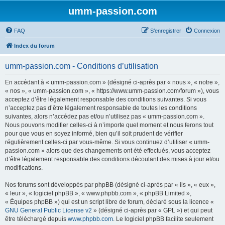
umm-passion.com
FAQ
S’enregistrer
Connexion
Index du forum
umm-passion.com - Conditions d’utilisation
En accédant à « umm-passion.com » (désigné ci-après par « nous », « notre »,
« nos », « umm-passion.com », « https://www.umm-passion.com/forum »), vous
acceptez d’être légalement responsable des conditions suivantes. Si vous
n’acceptez pas d’être légalement responsable de toutes les conditions
suivantes, alors n’accédez pas et/ou n’utilisez pas « umm-passion.com ».
Nous pouvons modifier celles-ci à n’importe quel moment et nous ferons tout
pour que vous en soyez informé, bien qu’il soit prudent de vérifier
régulièrement celles-ci par vous-même. Si vous continuez d’utiliser « umm-
passion.com » alors que des changements ont été effectués, vous acceptez
d’être légalement responsable des conditions découlant des mises à jour et/ou
modifications.
Nos forums sont développés par phpBB (désigné ci-après par « ils », « eux »,
« leur », « logiciel phpBB », « www.phpbb.com », « phpBB Limited »,
« Équipes phpBB ») qui est un script libre de forum, déclaré sous la licence «
GNU General Public License v2
» (désigné ci-après par « GPL ») et qui peut
être téléchargé depuis
www.phpbb.com
. Le logiciel phpBB facilite seulement