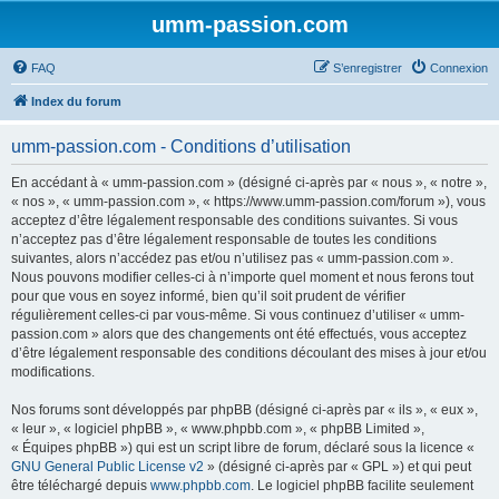
umm-passion.com
FAQ
S’enregistrer
Connexion
Index du forum
umm-passion.com - Conditions d’utilisation
En accédant à « umm-passion.com » (désigné ci-après par « nous », « notre »,
« nos », « umm-passion.com », « https://www.umm-passion.com/forum »), vous
acceptez d’être légalement responsable des conditions suivantes. Si vous
n’acceptez pas d’être légalement responsable de toutes les conditions
suivantes, alors n’accédez pas et/ou n’utilisez pas « umm-passion.com ».
Nous pouvons modifier celles-ci à n’importe quel moment et nous ferons tout
pour que vous en soyez informé, bien qu’il soit prudent de vérifier
régulièrement celles-ci par vous-même. Si vous continuez d’utiliser « umm-
passion.com » alors que des changements ont été effectués, vous acceptez
d’être légalement responsable des conditions découlant des mises à jour et/ou
modifications.
Nos forums sont développés par phpBB (désigné ci-après par « ils », « eux »,
« leur », « logiciel phpBB », « www.phpbb.com », « phpBB Limited »,
« Équipes phpBB ») qui est un script libre de forum, déclaré sous la licence «
GNU General Public License v2
» (désigné ci-après par « GPL ») et qui peut
être téléchargé depuis
www.phpbb.com
. Le logiciel phpBB facilite seulement