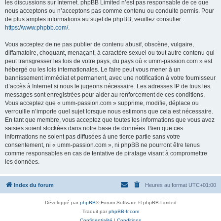
les discussions sur Internet. phpBB Limited n’est pas responsable de ce que
nous acceptons ou n’acceptons pas comme contenu ou conduite permis. Pour
de plus amples informations au sujet de phpBB, veuillez consulter :
https://www.phpbb.com/
.
Vous acceptez de ne pas publier de contenu abusif, obscène, vulgaire,
diffamatoire, choquant, menaçant, à caractère sexuel ou tout autre contenu qui
peut transgresser les lois de votre pays, du pays où « umm-passion.com » est
hébergé ou les lois internationales. Le faire peut vous mener à un
bannissement immédiat et permanent, avec une notification à votre fournisseur
d’accès à Internet si nous le jugeons nécessaire. Les adresses IP de tous les
messages sont enregistrées pour aider au renforcement de ces conditions.
Vous acceptez que « umm-passion.com » supprime, modifie, déplace ou
verrouille n’importe quel sujet lorsque nous estimons que cela est nécessaire.
En tant que membre, vous acceptez que toutes les informations que vous avez
saisies soient stockées dans notre base de données. Bien que ces
informations ne soient pas diffusées à une tierce partie sans votre
consentement, ni « umm-passion.com », ni phpBB ne pourront être tenus
comme responsables en cas de tentative de piratage visant à compromettre
les données.
Index du forum
Heures au format
UTC+01:00
Développé par
phpBB
® Forum Software © phpBB Limited
Traduit par
phpBB-fr.com
Confidentialité
|
Conditions