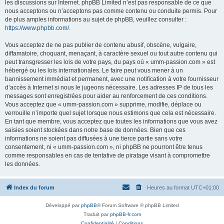
les discussions sur Internet. phpBB Limited n’est pas responsable de ce que
nous acceptons ou n’acceptons pas comme contenu ou conduite permis. Pour
de plus amples informations au sujet de phpBB, veuillez consulter :
https://www.phpbb.com/
.
Vous acceptez de ne pas publier de contenu abusif, obscène, vulgaire,
diffamatoire, choquant, menaçant, à caractère sexuel ou tout autre contenu qui
peut transgresser les lois de votre pays, du pays où « umm-passion.com » est
hébergé ou les lois internationales. Le faire peut vous mener à un
bannissement immédiat et permanent, avec une notification à votre fournisseur
d’accès à Internet si nous le jugeons nécessaire. Les adresses IP de tous les
messages sont enregistrées pour aider au renforcement de ces conditions.
Vous acceptez que « umm-passion.com » supprime, modifie, déplace ou
verrouille n’importe quel sujet lorsque nous estimons que cela est nécessaire.
En tant que membre, vous acceptez que toutes les informations que vous avez
saisies soient stockées dans notre base de données. Bien que ces
informations ne soient pas diffusées à une tierce partie sans votre
consentement, ni « umm-passion.com », ni phpBB ne pourront être tenus
comme responsables en cas de tentative de piratage visant à compromettre
les données.
Index du forum
Heures au format
UTC+01:00
Développé par
phpBB
® Forum Software © phpBB Limited
Traduit par
phpBB-fr.com
Confidentialité
|
Conditions