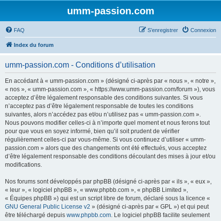
umm-passion.com
FAQ
S’enregistrer
Connexion
Index du forum
umm-passion.com - Conditions d’utilisation
En accédant à « umm-passion.com » (désigné ci-après par « nous », « notre »,
« nos », « umm-passion.com », « https://www.umm-passion.com/forum »), vous
acceptez d’être légalement responsable des conditions suivantes. Si vous
n’acceptez pas d’être légalement responsable de toutes les conditions
suivantes, alors n’accédez pas et/ou n’utilisez pas « umm-passion.com ».
Nous pouvons modifier celles-ci à n’importe quel moment et nous ferons tout
pour que vous en soyez informé, bien qu’il soit prudent de vérifier
régulièrement celles-ci par vous-même. Si vous continuez d’utiliser « umm-
passion.com » alors que des changements ont été effectués, vous acceptez
d’être légalement responsable des conditions découlant des mises à jour et/ou
modifications.
Nos forums sont développés par phpBB (désigné ci-après par « ils », « eux »,
« leur », « logiciel phpBB », « www.phpbb.com », « phpBB Limited »,
« Équipes phpBB ») qui est un script libre de forum, déclaré sous la licence «
GNU General Public License v2
» (désigné ci-après par « GPL ») et qui peut
être téléchargé depuis
www.phpbb.com
. Le logiciel phpBB facilite seulement