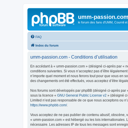
umm-passion.co
le forum des fans d'UMM, Cournil et
FAQ
Index du forum
umm-passion.com - Conditions d’utilisation
En accédant à « umm-passion.com » (désigné ci-après par « no
conditions suivantes. Si vous n’acceptez pas d’être légalement
n’importe quel moment et nous ferons tout pour que vous en soy
des changements ont été effectués, vous acceptez d’être légal
Nos forums sont développés par phpBB (désigné ci-après par « i
sous la licence «
GNU General Public License v2
» (désigné ci
Limited n’est pas responsable de ce que nous acceptons ou n’
https://www.phpbb.com/
.
Vous acceptez de ne pas publier de contenu abusif, obscène, vu
« umm-passion.com » est hébergé ou les lois internationales. L
nécessaire. Les adresses IP de tous les messages sont enregi