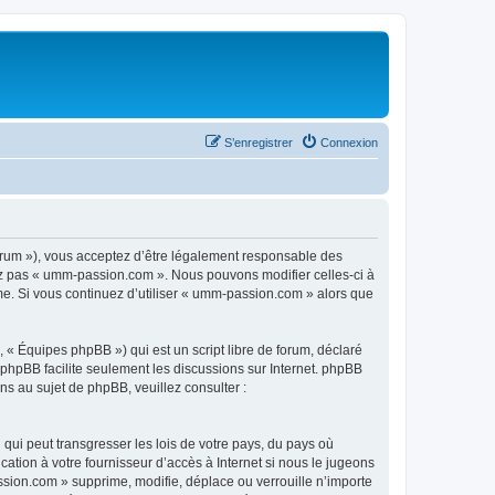
S’enregistrer
Connexion
rum »), vous acceptez d’être légalement responsable des
sez pas « umm-passion.com ». Nous pouvons modifier celles-ci à
ême. Si vous continuez d’utiliser « umm-passion.com » alors que
 « Équipes phpBB ») qui est un script libre de forum, déclaré
l phpBB facilite seulement les discussions sur Internet. phpBB
 au sujet de phpBB, veuillez consulter :
qui peut transgresser les lois de votre pays, du pays où
tion à votre fournisseur d’accès à Internet si nous le jugeons
sion.com » supprime, modifie, déplace ou verrouille n’importe