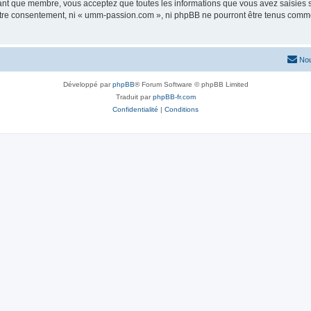
tant que membre, vous acceptez que toutes les informations que vous avez saisies
 votre consentement, ni « umm-passion.com », ni phpBB ne pourront être tenus comme
Nou
Développé par
phpBB
® Forum Software © phpBB Limited
Traduit par
phpBB-fr.com
Confidentialité
|
Conditions