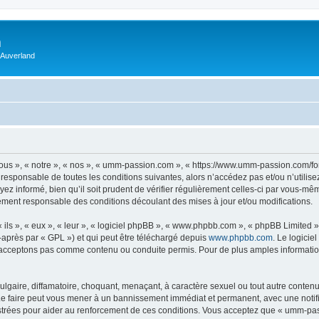
m
 Auverland
us », « notre », « nos », « umm-passion.com », « https://www.umm-passion.com/fo
 responsable de toutes les conditions suivantes, alors n’accédez pas et/ou n’utili
ez informé, bien qu’il soit prudent de vérifier régulièrement celles-ci par vous-m
ement responsable des conditions découlant des mises à jour et/ou modifications.
ls », « eux », « leur », « logiciel phpBB », « www.phpbb.com », « phpBB Limited »,
-après par « GPL ») et qui peut être téléchargé depuis
www.phpbb.com
. Le logicie
acceptons pas comme contenu ou conduite permis. Pour de plus amples informations
lgaire, diffamatoire, choquant, menaçant, à caractère sexuel ou tout autre contenu 
e faire peut vous mener à un bannissement immédiat et permanent, avec une notifica
strées pour aider au renforcement de ces conditions. Vous acceptez que « umm-pas