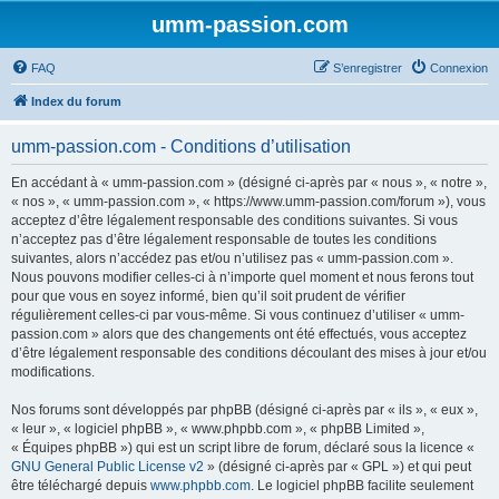
umm-passion.com
FAQ
S’enregistrer
Connexion
Index du forum
umm-passion.com - Conditions d’utilisation
En accédant à « umm-passion.com » (désigné ci-après par « nous », « notre »,
« nos », « umm-passion.com », « https://www.umm-passion.com/forum »), vous
acceptez d’être légalement responsable des conditions suivantes. Si vous
n’acceptez pas d’être légalement responsable de toutes les conditions
suivantes, alors n’accédez pas et/ou n’utilisez pas « umm-passion.com ».
Nous pouvons modifier celles-ci à n’importe quel moment et nous ferons tout
pour que vous en soyez informé, bien qu’il soit prudent de vérifier
régulièrement celles-ci par vous-même. Si vous continuez d’utiliser « umm-
passion.com » alors que des changements ont été effectués, vous acceptez
d’être légalement responsable des conditions découlant des mises à jour et/ou
modifications.
Nos forums sont développés par phpBB (désigné ci-après par « ils », « eux »,
« leur », « logiciel phpBB », « www.phpbb.com », « phpBB Limited »,
« Équipes phpBB ») qui est un script libre de forum, déclaré sous la licence «
GNU General Public License v2
» (désigné ci-après par « GPL ») et qui peut
être téléchargé depuis
www.phpbb.com
. Le logiciel phpBB facilite seulement