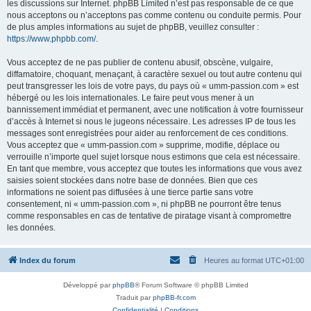
les discussions sur Internet. phpBB Limited n’est pas responsable de ce que
nous acceptons ou n’acceptons pas comme contenu ou conduite permis. Pour
de plus amples informations au sujet de phpBB, veuillez consulter :
https://www.phpbb.com/
.
Vous acceptez de ne pas publier de contenu abusif, obscène, vulgaire,
diffamatoire, choquant, menaçant, à caractère sexuel ou tout autre contenu qui
peut transgresser les lois de votre pays, du pays où « umm-passion.com » est
hébergé ou les lois internationales. Le faire peut vous mener à un
bannissement immédiat et permanent, avec une notification à votre fournisseur
d’accès à Internet si nous le jugeons nécessaire. Les adresses IP de tous les
messages sont enregistrées pour aider au renforcement de ces conditions.
Vous acceptez que « umm-passion.com » supprime, modifie, déplace ou
verrouille n’importe quel sujet lorsque nous estimons que cela est nécessaire.
En tant que membre, vous acceptez que toutes les informations que vous avez
saisies soient stockées dans notre base de données. Bien que ces
informations ne soient pas diffusées à une tierce partie sans votre
consentement, ni « umm-passion.com », ni phpBB ne pourront être tenus
comme responsables en cas de tentative de piratage visant à compromettre
les données.
Index du forum
Heures au format
UTC+01:00
Développé par
phpBB
® Forum Software © phpBB Limited
Traduit par
phpBB-fr.com
Confidentialité
|
Conditions