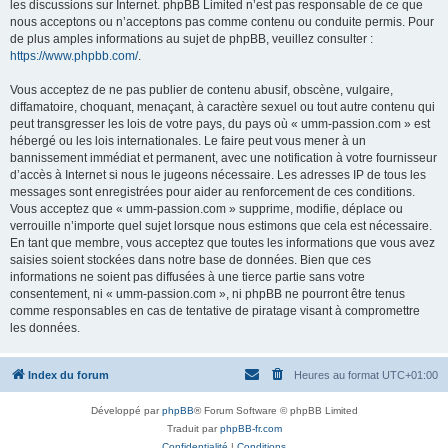
les discussions sur Internet. phpBB Limited n’est pas responsable de ce que
nous acceptons ou n’acceptons pas comme contenu ou conduite permis. Pour
de plus amples informations au sujet de phpBB, veuillez consulter :
https://www.phpbb.com/
.
Vous acceptez de ne pas publier de contenu abusif, obscène, vulgaire,
diffamatoire, choquant, menaçant, à caractère sexuel ou tout autre contenu qui
peut transgresser les lois de votre pays, du pays où « umm-passion.com » est
hébergé ou les lois internationales. Le faire peut vous mener à un
bannissement immédiat et permanent, avec une notification à votre fournisseur
d’accès à Internet si nous le jugeons nécessaire. Les adresses IP de tous les
messages sont enregistrées pour aider au renforcement de ces conditions.
Vous acceptez que « umm-passion.com » supprime, modifie, déplace ou
verrouille n’importe quel sujet lorsque nous estimons que cela est nécessaire.
En tant que membre, vous acceptez que toutes les informations que vous avez
saisies soient stockées dans notre base de données. Bien que ces
informations ne soient pas diffusées à une tierce partie sans votre
consentement, ni « umm-passion.com », ni phpBB ne pourront être tenus
comme responsables en cas de tentative de piratage visant à compromettre
les données.
Index du forum
Heures au format
UTC+01:00
Développé par
phpBB
® Forum Software © phpBB Limited
Traduit par
phpBB-fr.com
Confidentialité
|
Conditions