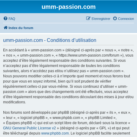
umm-passion.com
FAQ
S’enregistrer
Connexion
Index du forum
umm-passion.com - Conditions d’utilisation
En accédant à « umm-passion.com » (désigné ci-après par « nous », « notre »,
« nos », « umm-passion.com », « https://www.umm-passion.com/forum »), vous
acceptez d’être légalement responsable des conditions suivantes. Si vous
n’acceptez pas d’être légalement responsable de toutes les conditions
suivantes, alors n’accédez pas et/ou n’utilisez pas « umm-passion.com ».
Nous pouvons modifier celles-ci à n’importe quel moment et nous ferons tout
pour que vous en soyez informé, bien qu’il soit prudent de vérifier
régulièrement celles-ci par vous-même. Si vous continuez d’utiliser « umm-
passion.com » alors que des changements ont été effectués, vous acceptez
d’être légalement responsable des conditions découlant des mises à jour et/ou
modifications.
Nos forums sont développés par phpBB (désigné ci-après par « ils », « eux »,
« leur », « logiciel phpBB », « www.phpbb.com », « phpBB Limited »,
« Équipes phpBB ») qui est un script libre de forum, déclaré sous la licence «
GNU General Public License v2
» (désigné ci-après par « GPL ») et qui peut
être téléchargé depuis
www.phpbb.com
. Le logiciel phpBB facilite seulement