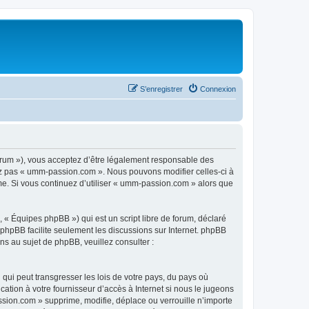
S’enregistrer
Connexion
rum »), vous acceptez d’être légalement responsable des
sez pas « umm-passion.com ». Nous pouvons modifier celles-ci à
ême. Si vous continuez d’utiliser « umm-passion.com » alors que
 « Équipes phpBB ») qui est un script libre de forum, déclaré
l phpBB facilite seulement les discussions sur Internet. phpBB
 au sujet de phpBB, veuillez consulter :
qui peut transgresser les lois de votre pays, du pays où
tion à votre fournisseur d’accès à Internet si nous le jugeons
sion.com » supprime, modifie, déplace ou verrouille n’importe