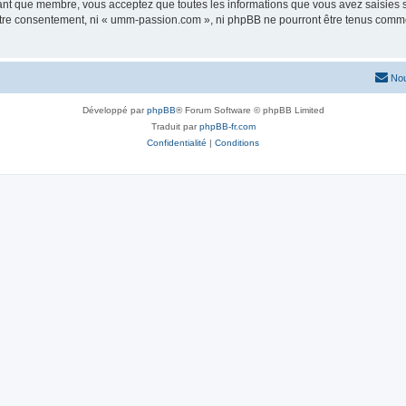
tant que membre, vous acceptez que toutes les informations que vous avez saisies
 votre consentement, ni « umm-passion.com », ni phpBB ne pourront être tenus comme
Nou
Développé par
phpBB
® Forum Software © phpBB Limited
Traduit par
phpBB-fr.com
Confidentialité
|
Conditions