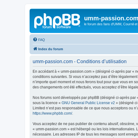
umm-passion.co
le forum des fans d'UMM, Cournil et
FAQ
Index du forum
umm-passion.com - Conditions d’utilisation
En accédant à « umm-passion.com » (désigné ci-après par « no
conditions suivantes. Si vous n’acceptez pas d’être légalement
n’importe quel moment et nous ferons tout pour que vous en soy
des changements ont été effectués, vous acceptez d’être légal
Nos forums sont développés par phpBB (désigné ci-après par « i
sous la licence «
GNU General Public License v2
» (désigné ci
Limited n’est pas responsable de ce que nous acceptons ou n’
https://www.phpbb.com/
.
Vous acceptez de ne pas publier de contenu abusif, obscène, vu
« umm-passion.com » est hébergé ou les lois internationales. L
nécessaire. Les adresses IP de tous les messages sont enregi