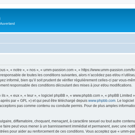
m
 Auverland
us », « notre », « nos », « umm-passion.com », « https://www.umm-passion.com/fo
 responsable de toutes les conditions suivantes, alors n’accédez pas et/ou n’utili
ez informé, bien qu’il soit prudent de vérifier régulièrement celles-ci par vous-m
ement responsable des conditions découlant des mises à jour et/ou modifications.
ls », « eux », « leur », « logiciel phpBB », « www.phpbb.com », « phpBB Limited »,
-après par « GPL ») et qui peut être téléchargé depuis
www.phpbb.com
. Le logicie
acceptons pas comme contenu ou conduite permis. Pour de plus amples informations
lgaire, diffamatoire, choquant, menaçant, à caractère sexuel ou tout autre contenu 
e faire peut vous mener à un bannissement immédiat et permanent, avec une notifica
strées pour aider au renforcement de ces conditions. Vous acceptez que « umm-pas