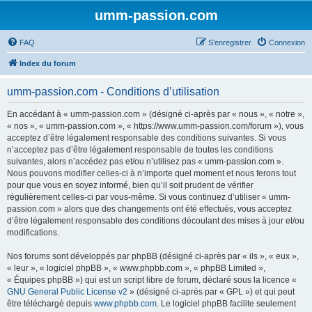
umm-passion.com
FAQ
S’enregistrer
Connexion
Index du forum
umm-passion.com - Conditions d’utilisation
En accédant à « umm-passion.com » (désigné ci-après par « nous », « notre »,
« nos », « umm-passion.com », « https://www.umm-passion.com/forum »), vous
acceptez d’être légalement responsable des conditions suivantes. Si vous
n’acceptez pas d’être légalement responsable de toutes les conditions
suivantes, alors n’accédez pas et/ou n’utilisez pas « umm-passion.com ».
Nous pouvons modifier celles-ci à n’importe quel moment et nous ferons tout
pour que vous en soyez informé, bien qu’il soit prudent de vérifier
régulièrement celles-ci par vous-même. Si vous continuez d’utiliser « umm-
passion.com » alors que des changements ont été effectués, vous acceptez
d’être légalement responsable des conditions découlant des mises à jour et/ou
modifications.
Nos forums sont développés par phpBB (désigné ci-après par « ils », « eux »,
« leur », « logiciel phpBB », « www.phpbb.com », « phpBB Limited »,
« Équipes phpBB ») qui est un script libre de forum, déclaré sous la licence «
GNU General Public License v2
» (désigné ci-après par « GPL ») et qui peut
être téléchargé depuis
www.phpbb.com
. Le logiciel phpBB facilite seulement