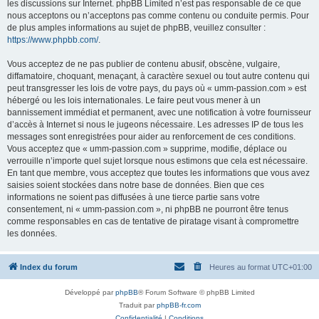
les discussions sur Internet. phpBB Limited n’est pas responsable de ce que
nous acceptons ou n’acceptons pas comme contenu ou conduite permis. Pour
de plus amples informations au sujet de phpBB, veuillez consulter :
https://www.phpbb.com/
.
Vous acceptez de ne pas publier de contenu abusif, obscène, vulgaire,
diffamatoire, choquant, menaçant, à caractère sexuel ou tout autre contenu qui
peut transgresser les lois de votre pays, du pays où « umm-passion.com » est
hébergé ou les lois internationales. Le faire peut vous mener à un
bannissement immédiat et permanent, avec une notification à votre fournisseur
d’accès à Internet si nous le jugeons nécessaire. Les adresses IP de tous les
messages sont enregistrées pour aider au renforcement de ces conditions.
Vous acceptez que « umm-passion.com » supprime, modifie, déplace ou
verrouille n’importe quel sujet lorsque nous estimons que cela est nécessaire.
En tant que membre, vous acceptez que toutes les informations que vous avez
saisies soient stockées dans notre base de données. Bien que ces
informations ne soient pas diffusées à une tierce partie sans votre
consentement, ni « umm-passion.com », ni phpBB ne pourront être tenus
comme responsables en cas de tentative de piratage visant à compromettre
les données.
Index du forum
Heures au format
UTC+01:00
Développé par
phpBB
® Forum Software © phpBB Limited
Traduit par
phpBB-fr.com
Confidentialité
|
Conditions