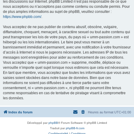
les discussions sur Internet. phpBB Limited n’est pas responsable de ce que
nous acceptons ou n’acceptons pas comme contenu ou conduite permis. Pour
de plus amples informations au sujet de phpBB, veuillez consulter :
https://www.phpbb.com/
.
Vous acceptez de ne pas publier de contenu abusif, obscène, vulgaire,
diffamatoire, choquant, menaçant, à caractère sexuel ou tout autre contenu qui
peut transgresser les lois de votre pays, du pays où « umm-passion.com » est
hébergé ou les lois internationales. Le faire peut vous mener à un
bannissement immédiat et permanent, avec une notification à votre fournisseur
d’accès à Internet si nous le jugeons nécessaire. Les adresses IP de tous les
messages sont enregistrées pour aider au renforcement de ces conditions.
Vous acceptez que « umm-passion.com » supprime, modifie, déplace ou
verrouille n’importe quel sujet lorsque nous estimons que cela est nécessaire.
En tant que membre, vous acceptez que toutes les informations que vous avez
saisies soient stockées dans notre base de données. Bien que ces
informations ne soient pas diffusées à une tierce partie sans votre
consentement, ni « umm-passion.com », ni phpBB ne pourront être tenus
comme responsables en cas de tentative de piratage visant à compromettre
les données.
Index du forum
Heures au format
UTC+01:00
Développé par
phpBB
® Forum Software © phpBB Limited
Traduit par
phpBB-fr.com
Confidentialité
|
Conditions