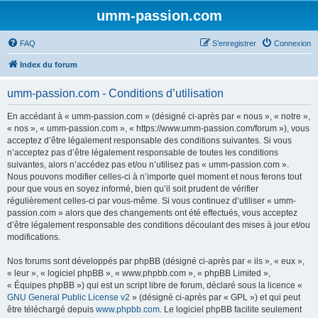
umm-passion.com
FAQ
S’enregistrer
Connexion
Index du forum
umm-passion.com - Conditions d’utilisation
En accédant à « umm-passion.com » (désigné ci-après par « nous », « notre »,
« nos », « umm-passion.com », « https://www.umm-passion.com/forum »), vous
acceptez d’être légalement responsable des conditions suivantes. Si vous
n’acceptez pas d’être légalement responsable de toutes les conditions
suivantes, alors n’accédez pas et/ou n’utilisez pas « umm-passion.com ».
Nous pouvons modifier celles-ci à n’importe quel moment et nous ferons tout
pour que vous en soyez informé, bien qu’il soit prudent de vérifier
régulièrement celles-ci par vous-même. Si vous continuez d’utiliser « umm-
passion.com » alors que des changements ont été effectués, vous acceptez
d’être légalement responsable des conditions découlant des mises à jour et/ou
modifications.
Nos forums sont développés par phpBB (désigné ci-après par « ils », « eux »,
« leur », « logiciel phpBB », « www.phpbb.com », « phpBB Limited »,
« Équipes phpBB ») qui est un script libre de forum, déclaré sous la licence «
GNU General Public License v2
» (désigné ci-après par « GPL ») et qui peut
être téléchargé depuis
www.phpbb.com
. Le logiciel phpBB facilite seulement