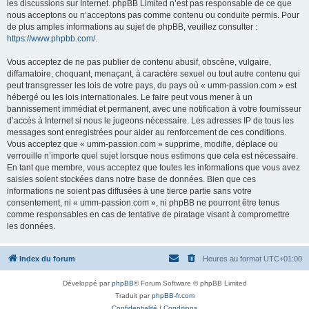
les discussions sur Internet. phpBB Limited n’est pas responsable de ce que
nous acceptons ou n’acceptons pas comme contenu ou conduite permis. Pour
de plus amples informations au sujet de phpBB, veuillez consulter :
https://www.phpbb.com/
.
Vous acceptez de ne pas publier de contenu abusif, obscène, vulgaire,
diffamatoire, choquant, menaçant, à caractère sexuel ou tout autre contenu qui
peut transgresser les lois de votre pays, du pays où « umm-passion.com » est
hébergé ou les lois internationales. Le faire peut vous mener à un
bannissement immédiat et permanent, avec une notification à votre fournisseur
d’accès à Internet si nous le jugeons nécessaire. Les adresses IP de tous les
messages sont enregistrées pour aider au renforcement de ces conditions.
Vous acceptez que « umm-passion.com » supprime, modifie, déplace ou
verrouille n’importe quel sujet lorsque nous estimons que cela est nécessaire.
En tant que membre, vous acceptez que toutes les informations que vous avez
saisies soient stockées dans notre base de données. Bien que ces
informations ne soient pas diffusées à une tierce partie sans votre
consentement, ni « umm-passion.com », ni phpBB ne pourront être tenus
comme responsables en cas de tentative de piratage visant à compromettre
les données.
Index du forum
Heures au format
UTC+01:00
Développé par
phpBB
® Forum Software © phpBB Limited
Traduit par
phpBB-fr.com
Confidentialité
|
Conditions