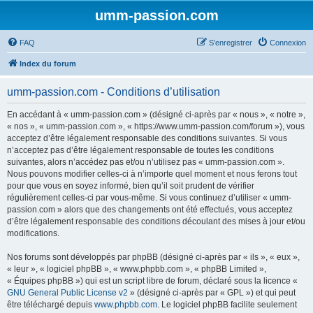
umm-passion.com
FAQ
S’enregistrer
Connexion
Index du forum
umm-passion.com - Conditions d’utilisation
En accédant à « umm-passion.com » (désigné ci-après par « nous », « notre »,
« nos », « umm-passion.com », « https://www.umm-passion.com/forum »), vous
acceptez d’être légalement responsable des conditions suivantes. Si vous
n’acceptez pas d’être légalement responsable de toutes les conditions
suivantes, alors n’accédez pas et/ou n’utilisez pas « umm-passion.com ».
Nous pouvons modifier celles-ci à n’importe quel moment et nous ferons tout
pour que vous en soyez informé, bien qu’il soit prudent de vérifier
régulièrement celles-ci par vous-même. Si vous continuez d’utiliser « umm-
passion.com » alors que des changements ont été effectués, vous acceptez
d’être légalement responsable des conditions découlant des mises à jour et/ou
modifications.
Nos forums sont développés par phpBB (désigné ci-après par « ils », « eux »,
« leur », « logiciel phpBB », « www.phpbb.com », « phpBB Limited »,
« Équipes phpBB ») qui est un script libre de forum, déclaré sous la licence «
GNU General Public License v2
» (désigné ci-après par « GPL ») et qui peut
être téléchargé depuis
www.phpbb.com
. Le logiciel phpBB facilite seulement